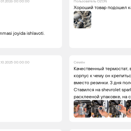
.01.2026 00:00:00
Пользователь OZON
Хороший товар подошел к
masi joyida ishlavoti.
.10.2025 00:00:00
Семён
Качественный термостат, в
корпус к чему он крепить
вместо резинки. 3 дня пол
Ставился на shevrolet spa
расклееной упаковке, на с