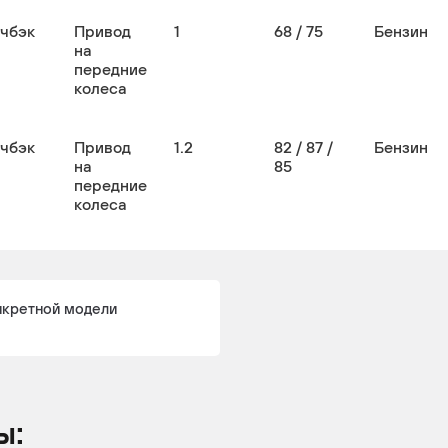
тчбэк
Привод
1
68 / 75
Бензин
на
передние
колеса
тчбэк
Привод
1.2
82 / 87 /
Бензин
на
85
передние
колеса
нкретной модели
ы: