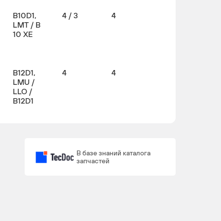
B10D1,
4 / 3
4
LMT / B
10 XE
B12D1,
4
4
LMU /
LLO /
B12D1
В базе знаний каталога
запчастей