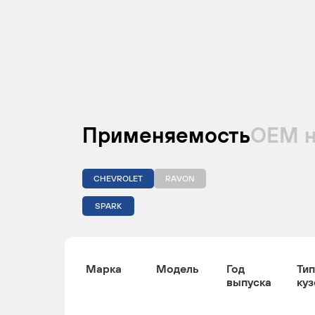
Применяемость
ОЕМ 
CHEVROLET
RAVON
SPARK
Марка
Модель
Год
Тип
выпуска
куз