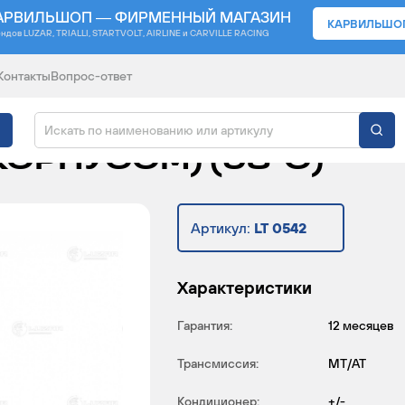
АРВИЛЬШОП — ФИРМЕННЫЙ МАГАЗИН
КАРВИЛЬШО
ендов
LUZAR, TRIALLI, STARTVOLT, AIRLINE и CARVILLE RACING
Контакты
Вопрос-ответ
АВТОМОБИЛЕЙ CHEVRO
С КОРПУСОМ) (98°С)
Артикул:
LT 0542
Характеристики
Гарантия:
12 месяцев
Трансмиссия:
MT/AT
Кондиционер:
+/-