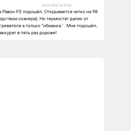
04.01.2023 16:51:26
 Равон Р2 подошёл. Открывается четко на 98
едством сканера). Но термостат далек от
гревателя а только "обманка ' . Мне подошёл,
 аккурат в пять раз дороже!