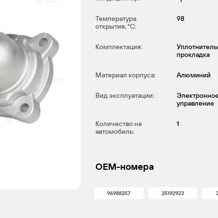
Температура
98
открытия, °С:
Комплектация:
Уплотнитель
прокладка
Материал корпуса:
Алюминий
Вид эксплуатации:
Электронно
управление
Количество на
1
автомобиль:
OEM-номера
96988257
25192923