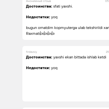
Анонимный отзыв
05
Достоинства:
sfati yaxshi.
Недостатки:
yoq
bugun ornatdim kopmyuterga ulab tekshirildi xam
Raxmat👍👍👍👍
firdavsiy
25
Достоинства:
yaxshi ekan bittada ishlab ketdi
Недостатки:
yoq