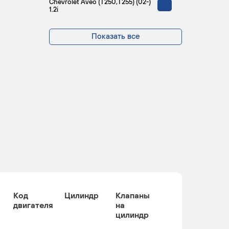
Chevrolet Aveo (T250,T255) (02-)
1.2i
Показать все
Код
Цилиндр
Клапаны
двигателя
на
цилиндр