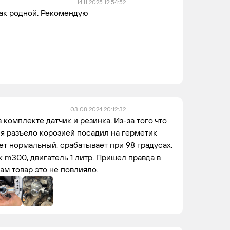
14.11.2025 12:54:52
ак родной. Рекомендую
03.08.2024 20:12:32
 комплекте датчик и резинка. Из-за того что
ся разъело корозией посадил на герметик
ет нормальный, срабатывает при 98 градусах.
rk m300, двигатель 1 литр. Пришел правда в
ам товар это не повлияло.