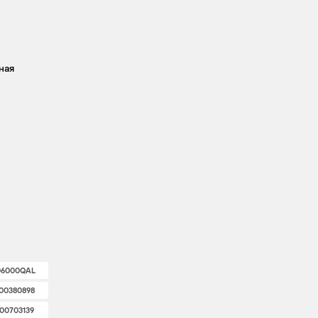
ная
06000QAL
00380898
00703139