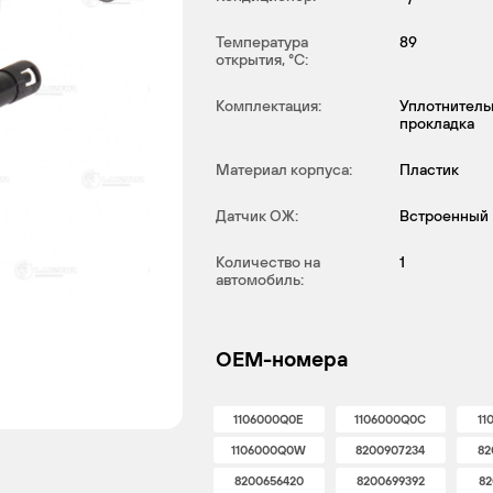
Температура
89
открытия, °С:
Комплектация:
Уплотнитель
прокладка
Материал корпуса:
Пластик
Датчик ОЖ:
Встроенный
Количество на
1
автомобиль:
OEM-номера
1106000Q0E
1106000Q0C
11
1106000Q0W
8200907234
82
8200656420
8200699392
82