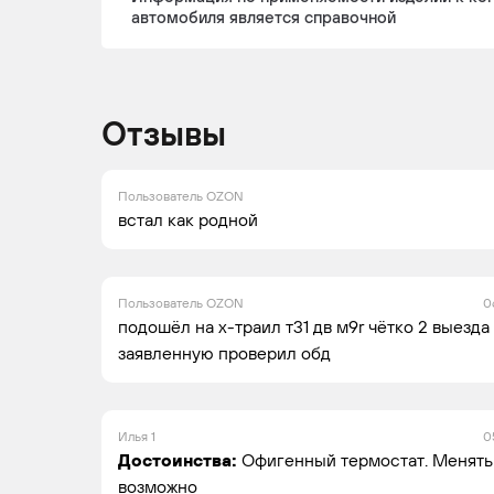
автомобиля является справочной
Отзывы
Пользователь OZON
встал как родной
Пользователь OZON
0
подошёл на х-траил т31 дв м9r чётко 2 выезд
заявленную проверил обд
Илья 1
0
Достоинства:
Офигенный термостат. Менять
возможно