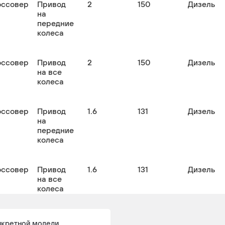
оссовер
Привод
2
150
Дизель
на
передние
колеса
оссовер
Привод
2
150
Дизель
на все
колеса
оссовер
Привод
1.6
131
Дизель
на
передние
колеса
оссовер
Привод
1.6
131
Дизель
на все
колеса
нкретной модели