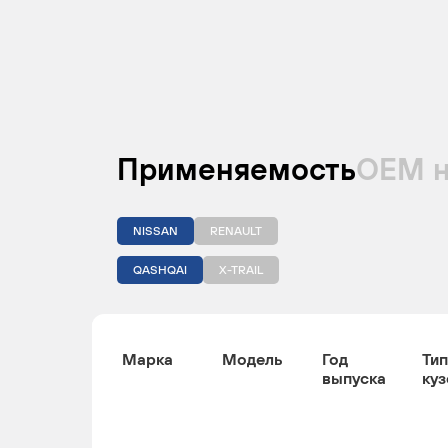
Применяемость
ОЕМ 
NISSAN
RENAULT
QASHQAI
X-TRAIL
Марка
Модель
Год
Тип
выпуска
куз