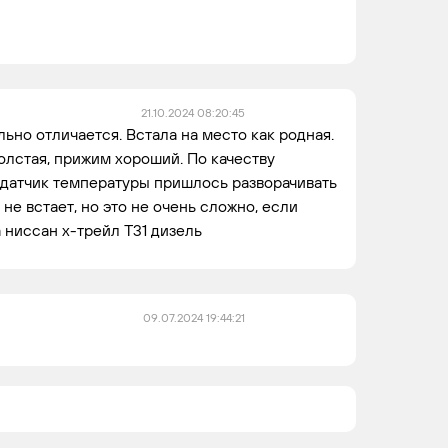
21.10.2024 08:20:45
ьно отличается. Встала на место как родная.
олстая, прижим хороший. По качеству
т датчик температуры пришлось разворачивать
а не встает, но это не очень сложно, если
 ниссан х-трейл Т31 дизель
09.07.2024 19:44:21