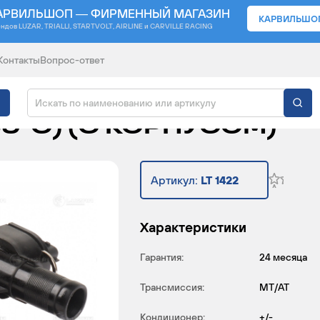
АРВИЛЬШОП — ФИРМЕННЫЙ МАГАЗИН
КАРВИЛЬШО
ендов
LUZAR, TRIALLI, STARTVOLT, AIRLINE и CARVILLE RACING
Контакты
Вопрос-ответ
ВТОМОБИЛЕЙ NISSAN X
(89°C) (C КОРПУСОМ)
Артикул:
LT 1422
Характеристики
Гарантия:
24 месяца
Трансмиссия:
MT/AT
Кондиционер:
+/-