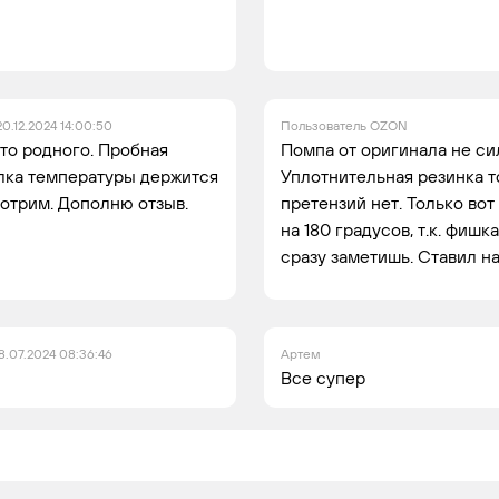
20.12.2024 14:00:50
Пользователь OZON
сто родного. Пробная
Помпа от оригинала не сил
елка температуры держится
Уплотнительная резинка т
отрим. Дополню отзыв.
претензий нет. Только во
на 180 градусов, т.к. фишк
сразу заметишь. Ставил на
8.07.2024 08:36:46
Артем
Все супер