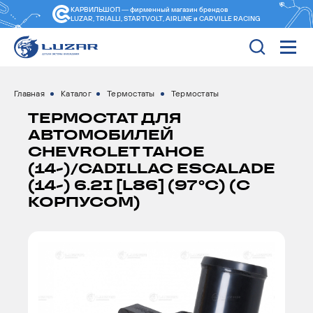
КАРВИЛЬШОП — фирменный магазин
брендов
LUZAR, TRIALLI, STARTVOLT, AIRLINE и CARVILLE RACING
Главная
Каталог
Термостаты
Термостаты
ТЕРМОСТАТ ДЛЯ
АВТОМОБИЛЕЙ
CHEVROLET TAHOE
(14-)/CADILLAC ESCALADE
(14-) 6.2I [L86] (97°С) (С
КОРПУСОМ)