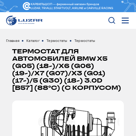
КАРВИЛЬШОП — фирменный магазин
брендов
LUZAR, TRIALLI, STARTVOLT, AIRLINE и CARVILLE RACING
Главная
Каталог
Термостаты
Термостаты
ТЕРМОСТАТ ДЛЯ
АВТОМОБИЛЕЙ BMW X5
(G05) (18-)/X6 (G06)
(19-)/X7 (G07)/X3 (G01)
(17-)/5 (G30) (18-) 3.0D
[B57] (88°С) (C КОРПУСОМ)