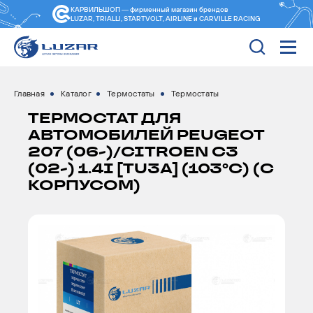
КАРВИЛЬШОП — фирменный магазин
брендов
LUZAR, TRIALLI, STARTVOLT, AIRLINE и CARVILLE RACING
Главная
Каталог
Термостаты
Термостаты
ТЕРМОСТАТ ДЛЯ
АВТОМОБИЛЕЙ PEUGEOT
207 (06-)/CITROEN C3
(02-) 1.4I [TU3A] (103°С) (С
КОРПУСОМ)