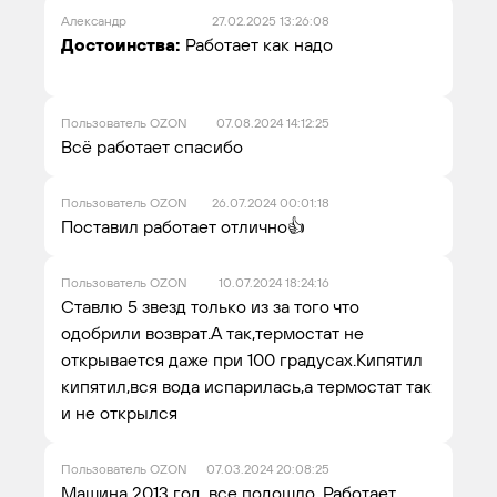
Александр
27.02.2025 13:26:08
Достоинства:
Работает как надо
Пользователь OZON
07.08.2024 14:12:25
Всё работает спасибо
Пользователь OZON
26.07.2024 00:01:18
Поставил работает отлично👍
Пользователь OZON
10.07.2024 18:24:16
Ставлю 5 звезд только из за того что
одобрили возврат.А так,термостат не
открывается даже при 100 градусах.Кипятил
кипятил,вся вода испарилась,а термостат так
и не открылся
Пользователь OZON
07.03.2024 20:08:25
Машина 2013 год, все подошло. Работает