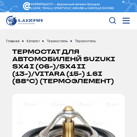
КАРВИЛЬШОП — фирменный магазин
брендов
LUZAR, TRIALLI, STARTVOLT, AIRLINE и CARVILLE RACING
Главная
Каталог
Термостаты
Термостаты
ТЕРМОСТАТ ДЛЯ
АВТОМОБИЛЕНЙ SUZUKI
SX4 I (06-)/SX4 II
(13-)/VITARA (15-) 1.6I
(88°С) (ТЕРМОЭЛЕМЕНТ)