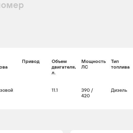
номер
Привод
Объем
Мощность
Тип
ова
двигателя,
ЛС
топлива
л.
узовой
11.1
390 /
Дизель
420