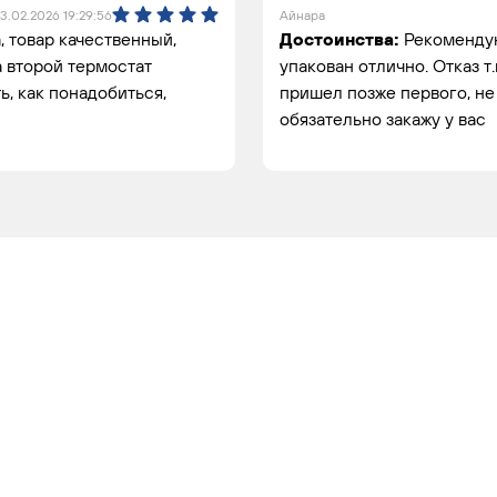
13.02.2026 19:29:56
Айнара
 товар качественный,
Достоинства:
Рекомендую
 а второй термостат
упакован отлично. Отказ т
, как понадобиться,
пришел позже первого, не
обязательно закажу у вас