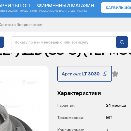
АРВИЛЬШОП — ФИРМЕННЫЙ МАГАЗИН
КАРВИЛЬШО
ендов
LUZAR, TRIALLI, STARTVOLT, AIRLINE и CARVILLE RACING
Контакты
Вопрос-ответ
ВТОМОБИДЕЙ FAW J6/J
12-) 11D (83°С) (ТЕР
Артикул:
LT 3030
Характеристики
Гарантия:
24 месяца
Трансмиссия:
MT
Кондиционер:
+