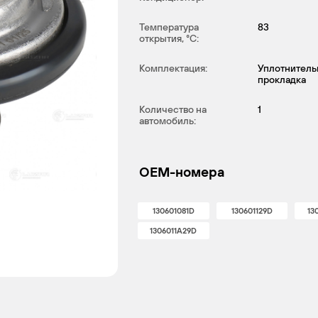
Температура
83
открытия, °С:
Комплектация:
Уплотнитель
прокладка
Количество на
1
автомобиль:
OEM-номера
130601081D
130601129D
13
1306011A29D