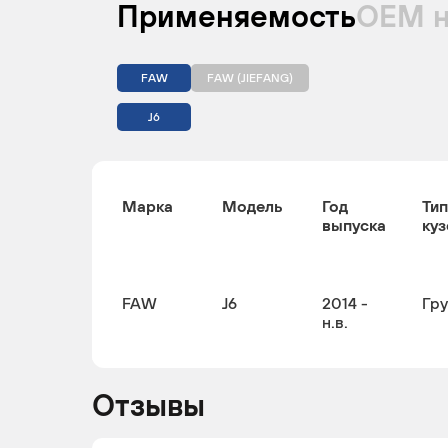
Применяемость
ОЕМ 
FAW
FAW (JIEFANG)
J6
Марка
Модель
Год
Тип
выпуска
куз
FAW
J6
2014 -
Гр
н.в.
Отзывы