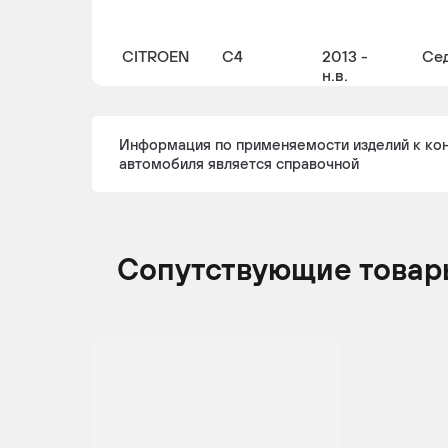
CITROEN
C4
2013 -
Се
н.в.
Информация по применяемости изделий к ко
автомобиля является справочной
CITROEN
C4
2009 -
Сед
н.в.
Хе
Сопутствующие товар
CITROEN
C4
2010 -
Хе
н.в.