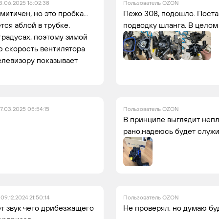
3.06.2025 16:02:38
Пользователь OZON
итичен, но это пробка...
Пежо 308, подошло. Поста
тся аблой в трубке.
подводку шланга. В целом 
градусах, поэтому зимой
ю скорость вентилятора
телевизору показывает
17.03.2025 05:54:15
Пользователь OZON
В принципе выглядит непл
рано,надеюсь будет служи
09.12.2024 21:50:14
Пользователь OZON
т звук чего дрибезжащего
Не проверял, но думаю буд