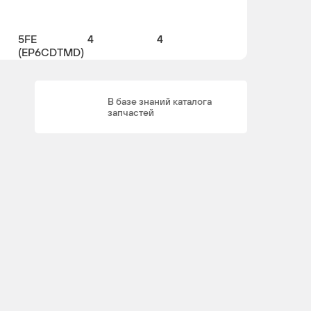
5FE
4
4
(EP6CDTMD)
В базе знаний каталога
запчастей
5FS
4
4
(EP6C) /
5FE10FJ
(EP6CDT)
/
NFP10FC
(EC5) /
NFP
(EC5)
NFU
4
(TU5JP4)