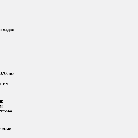
окладка
070, но
ытия
ик
ик
оложен
ление