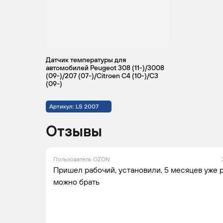
CITROEN
C4
2008 -
Ми
2013
Датчик температуры для
автомобилей Peugeot 308 (11-)/3008
(09-)/207 (07-)/Citroen C4 (10-)/C3
CITROEN
C4
2010 -
Ми
(09-)
2013
Артикул: LS 2007
Отзывы
Пользователь OZON
Пришел рабочий, установили, 5 месяцев уже 
можно брать