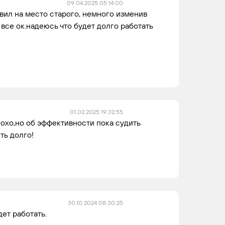
09.04.2025 05:14:00
вил на место старого, немного изменив
все ок.надеюсь что будет долго работать
01.02.2025 19:32:55
охо,но об эффективности пока судить
ть долго!
30.10.2024 08:30:25
ет работать.