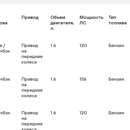
Привод
Объем
Мощность
Тип
ова
двигателя,
ЛС
топлива
л.
е /
Привод
1.6
120
Бензин
тчбэк
на
передние
колеса
тчбэк
Привод
1.6
156
Бензин
на
передние
колеса
тчбэк
Привод
1.6
120
Бензин
на
передние
колеса