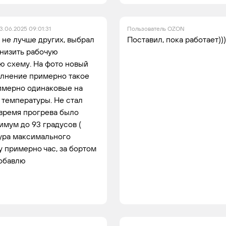
13.06.2025 09:01:31
Пользователь OZON
и не лучше других, выбрал
Поставил, пока работает))
снизить рабочую
ю схему. На фото новый
олнение примерно такое
римерно одинаковые на
к температуры. Не стал
 время прогрева было
имум до 93 градусов (
тура максимального
у примерно час, за бортом
добавлю