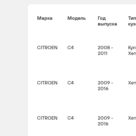
Марка
Модель
Год
Тип
выпуска
куз
CITROEN
C4
2008 -
Куп
2011
Хе
CITROEN
C4
2009 -
Хе
2016
CITROEN
C4
2009 -
Хе
2016