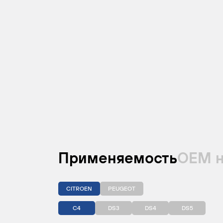
Применяемость
ОЕМ 
CITROEN
PEUGEOT
C4
DS3
DS4
DS5