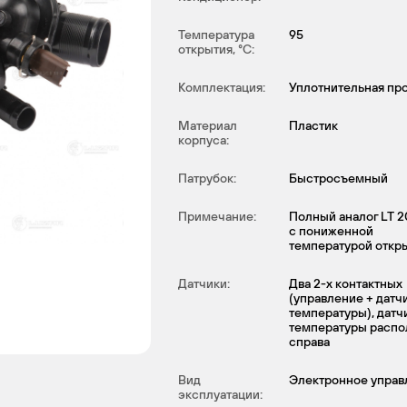
Температура
95
открытия, °С:
Комплектация:
Уплотнительная пр
Материал
Пластик
корпуса:
Патрубок:
Быстросъемный
Примечание:
Полный аналог LT 2
с пониженной
температурой откр
Датчики:
Два 2-х контактных
(управление + датч
температуры), датч
температуры расп
справа
Вид
Электронное управ
эксплуатации: