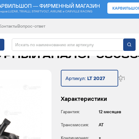
АРВИЛЬШОП — ФИРМЕННЫЙ МАГАЗИН
КАРВИЛЬШО
ендов
LUZAR, TRIALLI, STARTVOLT, AIRLINE и CARVILLE RACING
Контакты
Вопрос-ответ
 PSA 308 (11-)/C4 (10-
РНЫЙ АНАЛОГ 98086
Артикул:
LT 2027
Характеристики
Гарантия:
12 месяцев
Трансмиссия:
AT
Кондиционер:
+