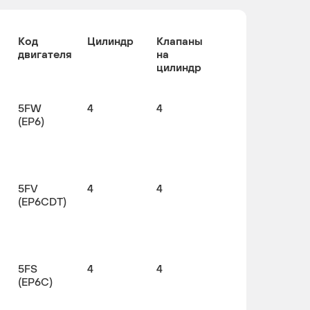
Код
Цилиндр
Клапаны
двигателя
на
цилиндр
5FW
4
4
(EP6)
5FV
4
4
(EP6CDT)
5FS
4
4
(EP6C)