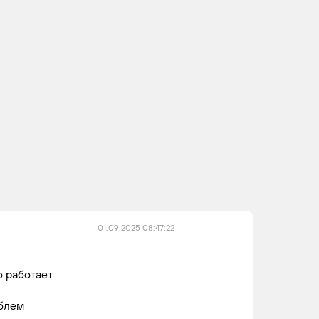
5FX
4
4
(EP6DT)
5FV
4
4
(EP6CDT)
01.09.2025 08:47:22
о работает
облем