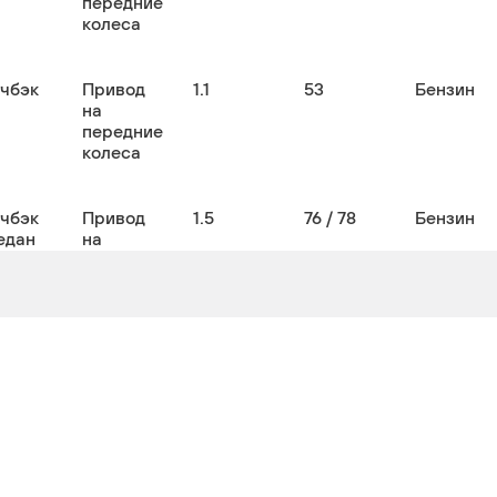
передние
колеса
тчбэк
Привод
1.1
53
Бензин
на
передние
колеса
тчбэк
Привод
1.5
76 / 78
Бензин
едан
на
передние
колеса