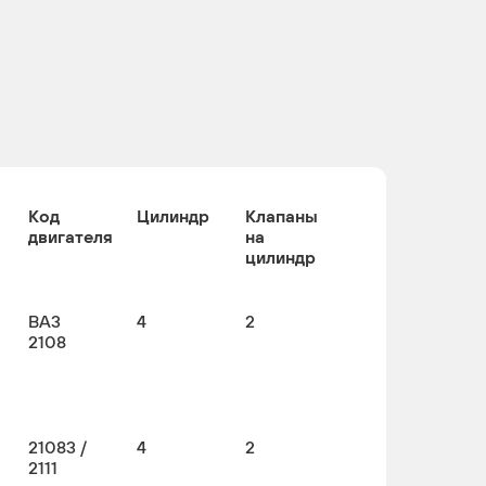
Код
Цилиндр
Клапаны
двигателя
на
цилиндр
BA3
4
2
2108
21083 /
4
2
2111