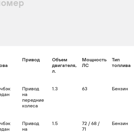
номер
Привод
Объем
Мощность
Тип
ова
двигателя,
ЛС
топлива
л.
тчбэк
Привод
1.3
63
Бензин
едан
на
передние
колеса
тчбэк
Привод
1.5
72 / 68 /
Бензин
едан
на
71