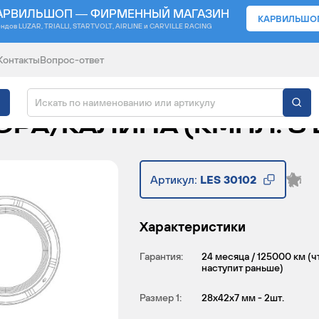
АРВИЛЬШОП — ФИРМЕННЫЙ МАГАЗИН
КАРВИЛЬШО
ендов
LUZAR, TRIALLI, STARTVOLT, AIRLINE и CARVILLE RACING
Контакты
Вопрос-ответ
АЛА И РАСПРЕДВАЛА 
РА/КАЛИНА (КМПЛ. 3 
Артикул:
LES 30102
Характеристики
Гарантия:
24 месяца / 125000 км (ч
наступит раньше)
Размер 1:
28x42x7 мм - 2шт.