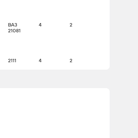
BA3
4
2
21081
2111
4
2