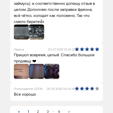
займусь). и соответственно допишу отзыв в
целом. Дополняю после заправки фреона,
всё чётко, холодит как положено. Так что
смело берите👍
Лариса
03.07.2025 10:25:22
Пришол вовремя, целый. Спасибо большое
продавцу ❤️
Пользователь OZON
25.05.2025 06:56:42
Все хорошо
...
<
1
2
3
6
>