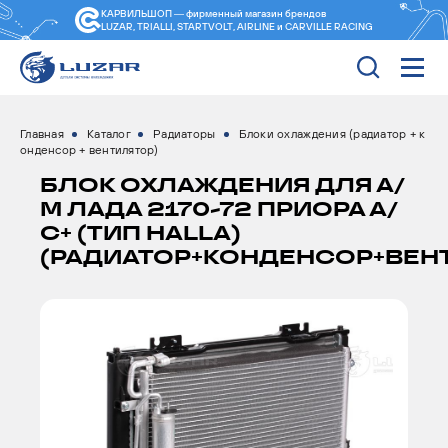
КАРВИЛЬШОП — фирменный магазин
брендов
LUZAR, TRIALLI, STARTVOLT, AIRLINE и CARVILLE RACING
Главная
Каталог
Радиаторы
Блоки охлаждения (радиатор + к
онденсор + вентилятор)
БЛОК ОХЛАЖДЕНИЯ ДЛЯ А/
М ЛАДА 2170-72 ПРИОРА А/
С+ (ТИП HALLA)
(РАДИАТОР+КОНДЕНСОР+ВЕН