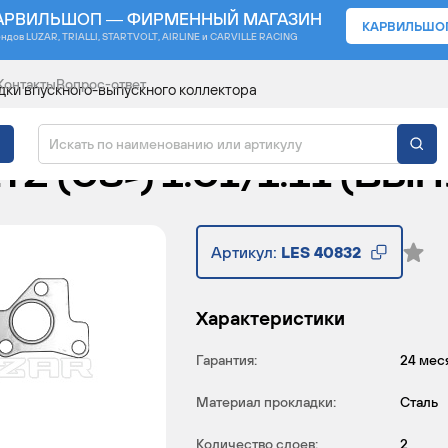
АРВИЛЬШОП — ФИРМЕННЫЙ МАГАЗИН
КАРВИЛЬШО
ендов
LUZAR, TRIALLI, STARTVOLT, AIRLINE и CARVILLE RACING
Контакты
Вопрос-ответ
ки впускного-выпускного коллектора
ЕКТОРА ДЛЯ А/М KIA 
Z (05-) 1.0I/1.1I (ВЫП
Артикул:
LES 40832
Характеристики
Гарантия:
24 мес
Материал прокладки:
Сталь
Количество слоев:
2