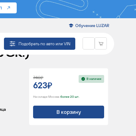
П
Обучение LUZAR
PICANTO
Подобрать по авто или VIN
УСК.)
740
В наличии
623
На складе Москва :
более 20 шт.
яца
В корзину