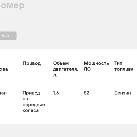
номер
ВАЗ
Привод
Объем
Мощность
Тип
ова
двигателя,
ЛС
топлива
л.
дан
Привод
1.6
82
Бензин
на
передние
колеса