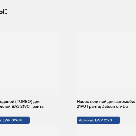
ы:
водяной (TURBO) для
Насос водяной для автомоби
илей ВАЗ 2190 Гранта
2190 Гранта/Datsun on-Do
л: LWP 01904
Артикул: LWP 0190