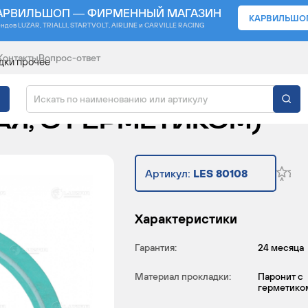
АРВИЛЬШОП — ФИРМЕННЫЙ МАГАЗИН
КАРВИЛЬШО
ендов
LUZAR, TRIALLI, STARTVOLT, AIRLINE и CARVILLE RACING
Контакты
Вопрос-ответ
дки прочее
СА ВОДЯНОГО ДЛЯ А/
АЯ, С ГЕРМЕТИКОМ)
Артикул:
LES 80108
Характеристики
Гарантия:
24 месяца
Материал прокладки:
Паронит с
герметико