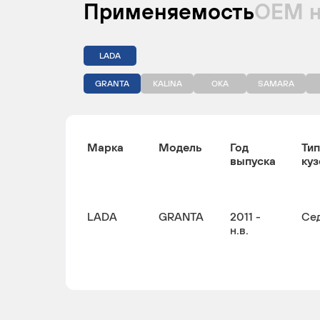
Применяемость
ОЕМ 
LADA
GRANTA
KALINA
OKA
SAMARA
Марка
Модель
Год
Тип
выпуска
куз
LADA
GRANTA
2011 -
Се
н.в.