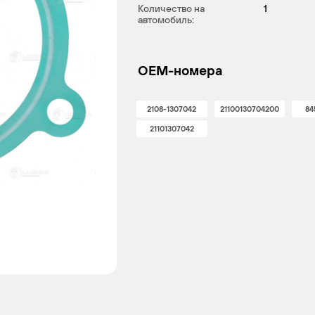
Количество на
1
автомобиль:
OEM-номера
2108-1307042
21100130704200
84
21101307042