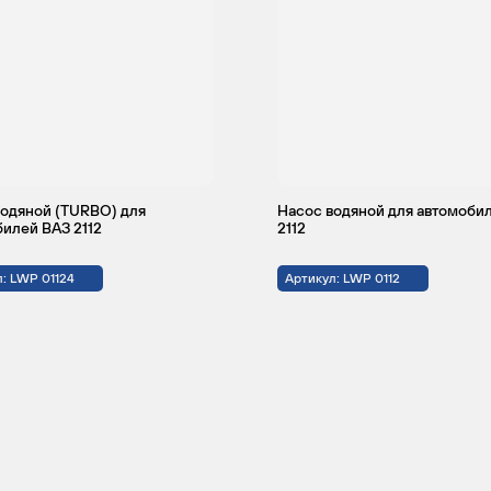
водяной (TURBO) для
Насос водяной для автомоби
илей ВАЗ 2112
2112
: LWP 01124
Артикул: LWP 0112