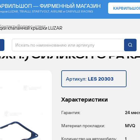
АРВИЛЬШОП — ФИРМЕННЫЙ МАГАЗИН
КАРВИЛЬШО
ендов
LUZAR, TRIALLI, STARTVOLT, AIRLINE и CARVILLE RACING
Контакты
Вопрос-ответ
дки клапанной крышки LUZAR
АННОЙ КРЫШКИ ДЛЯ А
ИЖН.) СИЛИКОН С PA КА
Артикул:
LES 20303
Характеристики
Гарантия:
24 мес
Материал прокладки:
MVQ
Количество на автомобиль:
1