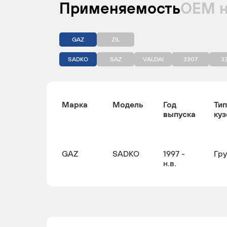
Применяемость
ОЕМ 
GAZ
ZIL
SADKO
SAZ
VALDAI
3307
3
Марка
Модель
Год
Тип
выпуска
куз
GAZ
SADKO
1997 -
Гр
н.в.