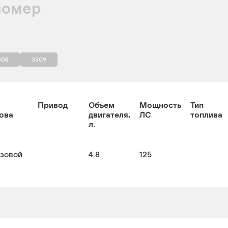
номер
308
3309
Привод
Объем
Мощность
Тип
ова
двигателя,
ЛС
топлива
л.
узовой
4.8
125