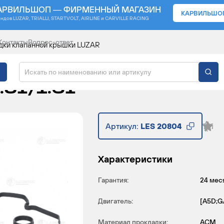
АРВИЛЬШОП — ФИРМЕННЫЙ МАГАЗИН
КАРВИЛЬШО
ендов
LUZAR, TRIALLI, STARTVOLT, AIRLINE и CARVILLE RACING
Контакты
Вопрос-ответ
дки клапанной крышки LUZAR
АННОЙ КРЫШКИ ДЛЯ А
1.5I/1.6I
Артикул:
LES 20804
Характеристики
Гарантия:
24 мес
Двигатель:
[A5D;G
Материал прокладки:
ACM