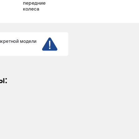
передние
колеса
нкретной модели
ы: