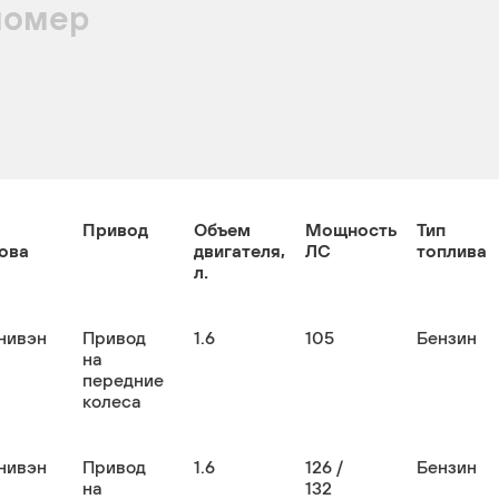
номер
Привод
Объем
Мощность
Тип
ова
двигателя,
ЛС
топлива
л.
нивэн
Привод
1.6
105
Бензин
на
передние
колеса
нивэн
Привод
1.6
126 /
Бензин
на
132