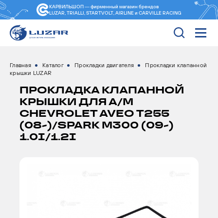
КАРВИЛЬШОП — фирменный магазин
брендов
LUZAR, TRIALLI, STARTVOLT, AIRLINE и CARVILLE RACING
Главная
Каталог
Прокладки двигателя
Прокладки клапанной
крышки LUZAR
ПРОКЛАДКА КЛАПАННОЙ
КРЫШКИ ДЛЯ А/М
CHEVROLET AVEO T255
(08-)/SPARK M300 (09-)
1.0I/1.2I