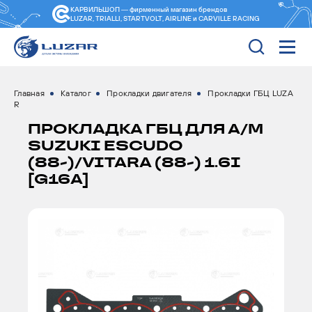
КАРВИЛЬШОП — фирменный магазин
брендов
LUZAR, TRIALLI, STARTVOLT, AIRLINE и CARVILLE RACING
Главная
Каталог
Прокладки двигателя
Прокладки ГБЦ LUZA
R
ПРОКЛАДКА ГБЦ ДЛЯ А/М
SUZUKI ESCUDO
(88-)/VITARA (88-) 1.6I
[G16A]