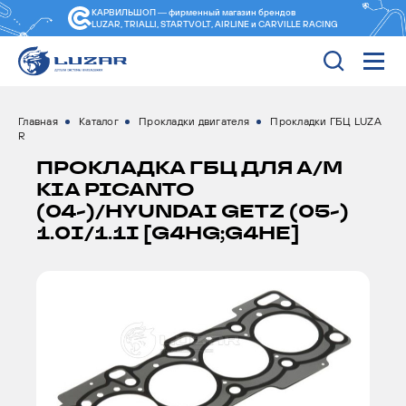
КАРВИЛЬШОП — фирменный магазин
брендов
LUZAR, TRIALLI, STARTVOLT, AIRLINE и CARVILLE RACING
Главная
Каталог
Прокладки двигателя
Прокладки ГБЦ LUZA
R
ПРОКЛАДКА ГБЦ ДЛЯ А/М
KIA PICANTO
(04-)/HYUNDAI GETZ (05-)
1.0I/1.1I [G4HG;G4HE]