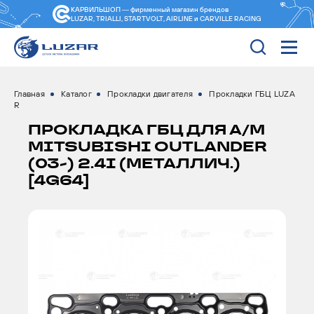
КАРВИЛЬШОП — фирменный магазин
брендов
LUZAR, TRIALLI, STARTVOLT, AIRLINE и CARVILLE RACING
Главная
Каталог
Прокладки двигателя
Прокладки ГБЦ LUZA
R
ПРОКЛАДКА ГБЦ ДЛЯ А/М
MITSUBISHI OUTLANDER
(03-) 2.4I (МЕТАЛЛИЧ.)
[4G64]