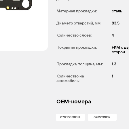
Материал прокладки:
сталь
Диаметр отверстий, мм:
83.5
Количество слоев:
4
Покрытие прокладки:
FKM с дв
сторон
Прокладка, толщина, мм:
1.3
Количество на
1
автомобиль:
OEM-номера
078 103 383 K
078103183K