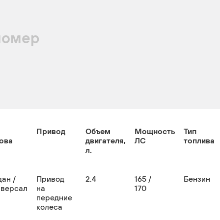
номер
Привод
Объем
Мощность
Тип
ова
двигателя,
ЛС
топлива
л.
ан /
Привод
2.4
165 /
Бензин
иверсал
на
170
передние
колеса