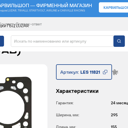
АРВИЛЬШОП — ФИРМЕННЫЙ МАГАЗИН
КАРВИЛЬШО
ендов
LUZAR, TRIALLI, STARTVOLT, AIRLINE и CARVILLE RACING
Контакты
Вопрос-ответ
дки ГБЦ LUZAR
Я А/М AUDI A6 (C5) (
РАВ)
Артикул:
LES 11821
Характеристики
Гарантия:
24 месяц
Ширина, мм:
295
Длина, мм:
155