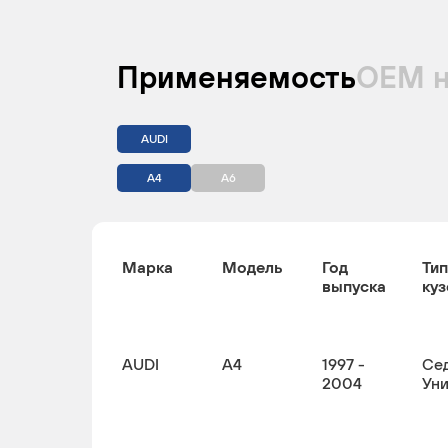
Применяемость
ОЕМ 
AUDI
A4
A6
Марка
Модель
Год
Тип
выпуска
куз
AUDI
A4
1997 -
Сед
2004
Ун