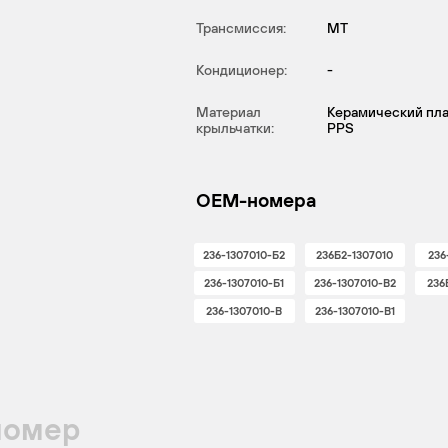
Трансмиссия:
MT
Кондиционер:
-
Материал
Керамический пла
крыльчатки:
PPS
OEM-номера
236-1307010-Б2
236Б2-1307010
236
236-1307010-Б1
236-1307010-B2
236
236-1307010-B
236-1307010-B1
номер