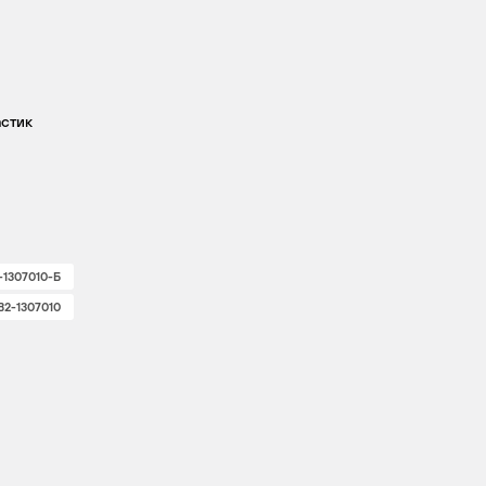
стик
-1307010-Б
B2-1307010