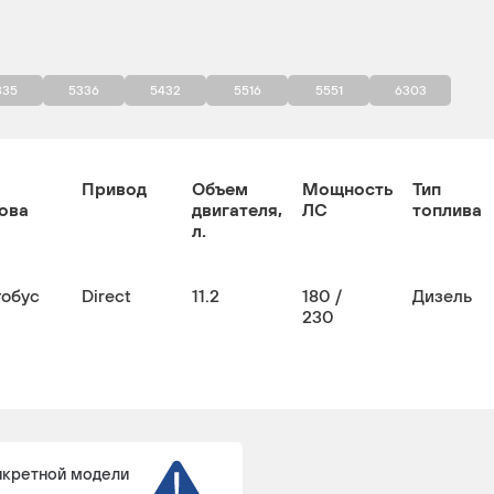
335
5336
5432
5516
5551
6303
Привод
Объем
Мощность
Тип
ова
двигателя,
ЛС
топлива
л.
тобус
Direct
11.2
180 /
Дизель
230
нкретной модели