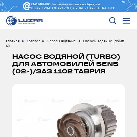
КАРВИЛЬШОП — фирменный магазин
брендов
LUZAR, TRIALLI, STARTVOLT, AIRLINE и CARVILLE RACING
Главная
Каталог
Насосы водяные
Насосы водяные (помп
ы)
НАСОС ВОДЯНОЙ (TURBO)
ДЛЯ АВТОМОБИЛЕЙ SENS
(02-)/ЗАЗ 1102 ТАВРИЯ