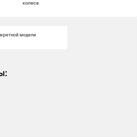
колеса
нкретной модели
ы: