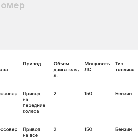
номер
Привод
Объем
Мощность
Тип
ова
двигателя,
ЛС
топлива
л.
оссовер
Привод
2
150
Бензин
на
передние
колеса
оссовер
Привод
2
150
Бензин
на все