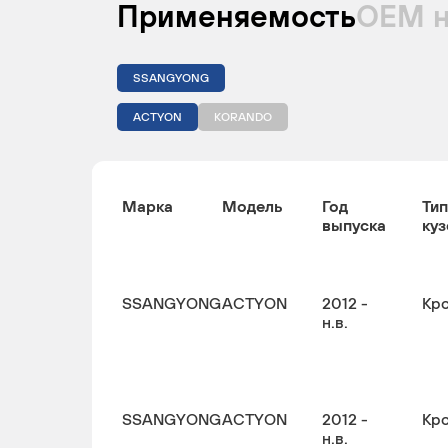
Применяемость
ОЕМ 
SSANGYONG
ACTYON
KORANDO
Марка
Модель
Год
Тип
выпуска
куз
SSANGYONG
ACTYON
2012 -
Кр
н.в.
SSANGYONG
ACTYON
2012 -
Кр
н.в.