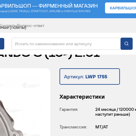
АРВИЛЬШОП — ФИРМЕННЫЙ МАГАЗИН
КАРВИЛЬШО
ендов
LUZAR, TRIALLI, STARTVOLT, AIRLINE и CARVILLE RACING
Контакты
Вопрос-ответ
яные (помпы)
 ДЛЯ АВТОМОБИЛЕЙ 
DO C (10-) 2.0I
Артикул:
LWP 1755
Характеристики
Гарантия:
24 месяца / 120000 
наступит раньше)
Трансмиссия:
MT/AT