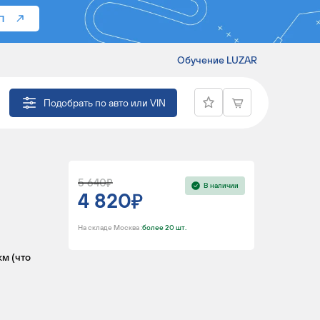
П
Обучение LUZAR
SSANGYONG
Подобрать по авто или VIN
5 640
В наличии
4 820
На складе Москва :
более 20 шт.
км (что