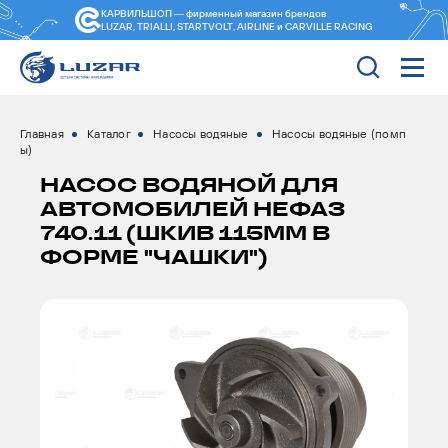
КАРВИЛЬШОП — фирменный магазин
брендов
LUZAR, TRIALLI, STARTVOLT, AIRLINE и CARVILLE RACING
Главная
Каталог
Насосы водяные
Насосы водяные (помп
ы)
НАСОС ВОДЯНОЙ ДЛЯ
АВТОМОБИЛЕЙ НЕФАЗ
740.11 (ШКИВ 115ММ В
ФОРМЕ "ЧАШКИ")