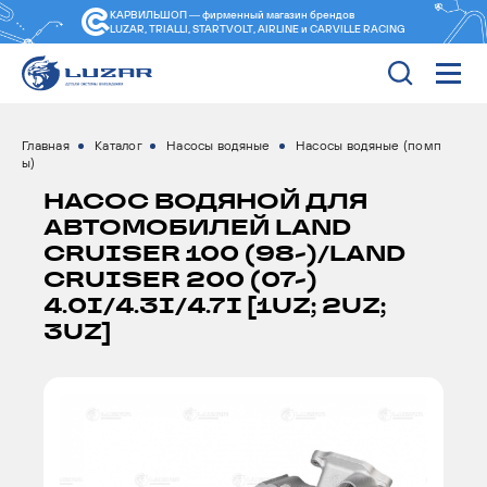
КАРВИЛЬШОП — фирменный магазин
брендов
LUZAR, TRIALLI, STARTVOLT, AIRLINE и CARVILLE RACING
Главная
Каталог
Насосы водяные
Насосы водяные (помп
ы)
НАСОС ВОДЯНОЙ ДЛЯ
АВТОМОБИЛЕЙ LAND
CRUISER 100 (98-)/LAND
CRUISER 200 (07-)
4.0I/4.3I/4.7I [1UZ; 2UZ;
3UZ]