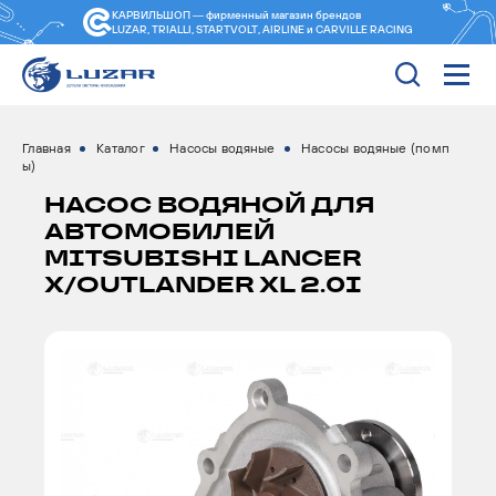
КАРВИЛЬШОП — фирменный магазин
брендов
LUZAR, TRIALLI, STARTVOLT, AIRLINE и CARVILLE RACING
Главная
Каталог
Насосы водяные
Насосы водяные (помп
ы)
НАСОС ВОДЯНОЙ ДЛЯ
АВТОМОБИЛЕЙ
MITSUBISHI LANCER
X/OUTLANDER XL 2.0I