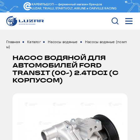
КАРВИЛЬШОП — фирменный магазин
брендов
LUZAR, TRIALLI, STARTVOLT, AIRLINE и CARVILLE RACING
Главная
Каталог
Насосы водяные
Насосы водяные (помп
ы)
НАСОС ВОДЯНОЙ ДЛЯ
АВТОМОБИЛЕЙ FORD
TRANSIT (00-) 2.4TDCI (С
КОРПУСОМ)