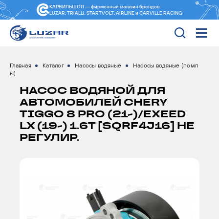
КАРВИЛЬШОП — фирменный магазин
брендов
LUZAR, TRIALLI, STARTVOLT, AIRLINE и CARVILLE RACING
Главная
Каталог
Насосы водяные
Насосы водяные (помп
ы)
НАСОС ВОДЯНОЙ ДЛЯ
АВТОМОБИЛЕЙ CHERY
TIGGO 8 PRO (21-)/EXEED
LX (19-) 1.6T [SQRF4J16] НЕ
РЕГУЛИР.