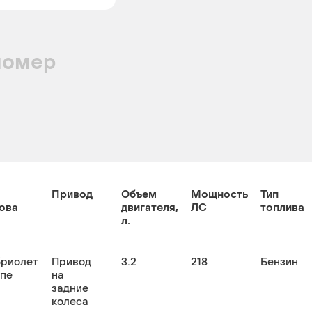
номер
Привод
Объем
Мощность
Тип
ова
двигателя,
ЛС
топлива
л.
бриолет
Привод
3.2
218
Бензин
упе
на
задние
колеса