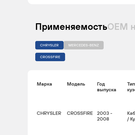
Применяемость
ОЕМ 
CHRYSLER
MERCEDES-BENZ
CROSSFIRE
Марка
Модель
Год
Тип
выпуска
куз
CHRYSLER
CROSSFIRE
2003 -
Ка
2008
/ К