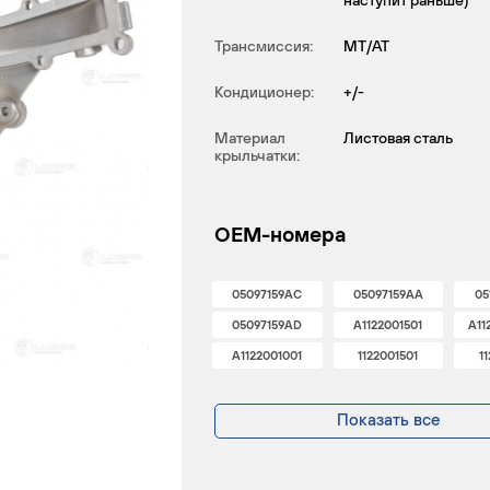
наступит раньше)
Трансмиссия:
MT/AT
Кондиционер:
+/-
Материал
Листовая сталь
крыльчатки:
OEM-номера
05097159AC
05097159AA
05
05097159AD
A1122001501
A11
A1122001001
1122001501
1
Показать все