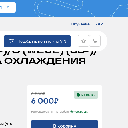
П
Обучение LUZAR
ERCEDES-BENZ E
Подобрать по авто или VIN
-)/С (W202) (93-)/
ЕРА ОХЛАЖДЕНИЯ
6 550
В наличии
6 000
На складе Санкт-Петербург :
более 20 шт.
км (что
В корзину