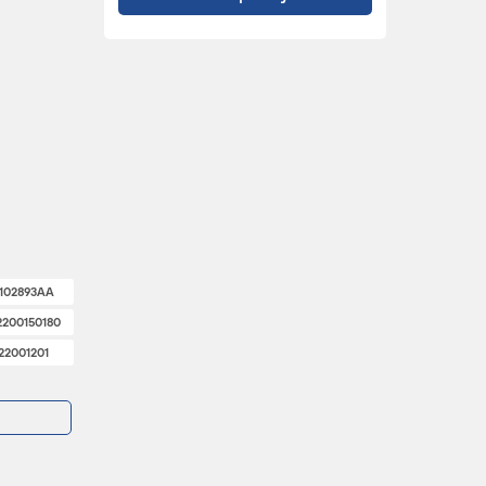
102893AA
2200150180
122001201