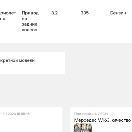
бриолет
Привод
3.2
335
Бензин
упе
на
задние
колеса
нкретной модели
14.07.2026 15:55:48
Пользователь OZON
Мерседес W163, качество 