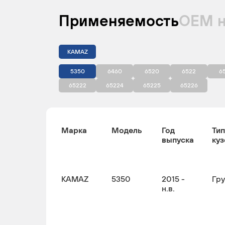
Применяемость
ОЕМ 
KAMAZ
5350
6460
6520
6522
6
65222
65224
65225
65226
Марка
Модель
Год
Тип
выпуска
куз
KAMAZ
5350
2015 -
Гр
н.в.