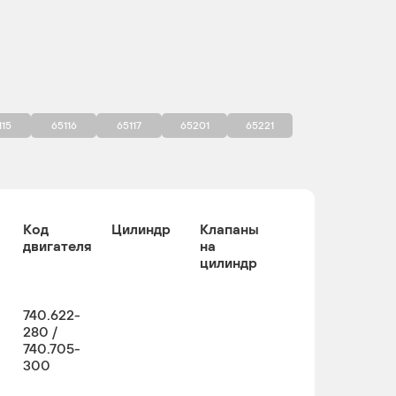
115
65116
65117
65201
65221
Код
Цилиндр
Клапаны
двигателя
на
цилиндр
740.622-
280 /
740.705-
300