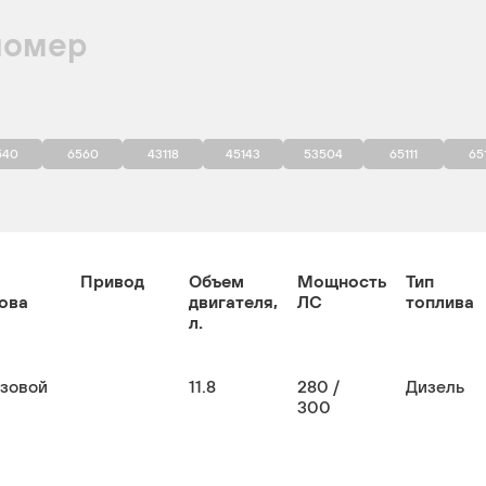
номер
540
6560
43118
45143
53504
65111
65
Привод
Объем
Мощность
Тип
ова
двигателя,
ЛС
топлива
л.
узовой
11.8
280 /
Дизель
300