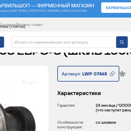
АРВИЛЬШОП — ФИРМЕННЫЙ МАГАЗИН
КАРВИЛЬШО
ендов
LUZAR, TRIALLI, STARTVOLT, AIRLINE и CARVILLE RACING
Контакты
Вопрос-ответ
яные (помпы)
ДЛЯ АВТОМОБИЛЕЙ КА
705 ЕВРО-5 (ШКИВ 100
Артикул:
LWP 07465
Характеристики
Гарантия:
24 месяца / 12000
(что наступит ран
Особенности
со шкивом
конструкции: