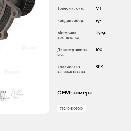
Трансмиссия:
MT
Кондиционер:
+/-
Материал
Чугун
крыльчатки:
Диаметр шкива,
100
мм:
Количество
8PK
канавок шкива:
OEM-номера
750.10-1307010