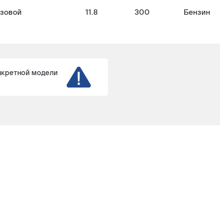
узовой
11.8
300
Бензин
нкретной модели