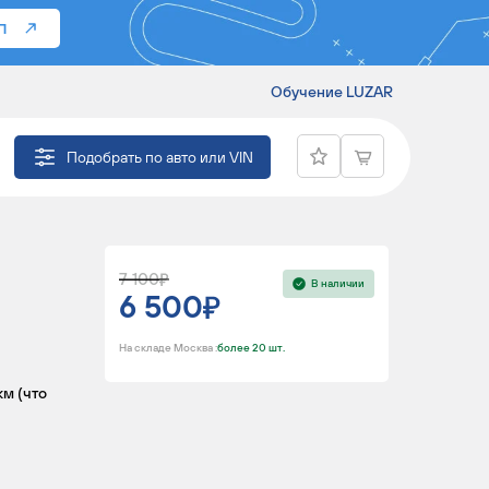
П
Обучение LUZAR
IAT DUCATO
Подобрать по авто или VIN
7 100
В наличии
6 500
На складе Москва :
более 20 шт.
км (что