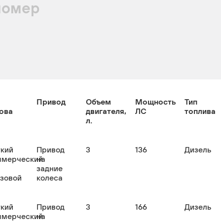
номер
Привод
Объем
Мощность
Тип
ова
двигателя,
ЛС
топлива
л.
гкий
Привод
3
136
Дизель
ммерческий
на
задние
узовой
колеса
гкий
Привод
3
166
Дизель
ммерческий
на