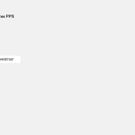
тик PPS
04087367