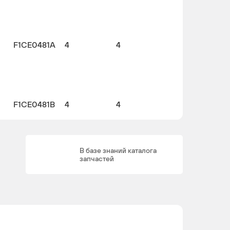
F1CE0481A
4
4
F1CE0481B
4
4
В базе знаний каталога
запчастей
F1CE0481A
4
4
F1CE0481A,
4
4