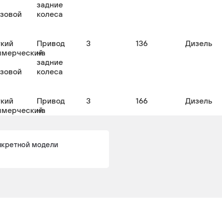
задние
узовой
колеса
гкий
Привод
3
136
Дизель
ммерческий
на
задние
узовой
колеса
гкий
Привод
3
166
Дизель
ммерческий
на
задние
узовой
колеса
нкретной модели
гкий
Привод
3
136
Дизель
ммерческий
на
задние
колеса
гкий
Привод
3
136
Дизель