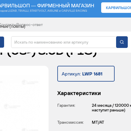
АРВИЛЬШОП — ФИРМЕННЫЙ МАГАЗИН
КАРВИЛЬШО
ендов
LUZAR, TRIALLI, STARTVOLT, AIRLINE и CARVILLE RACING
Контакты
Вопрос-ответ
яные (помпы)
ДЛЯ АВТОМОБИЛЕЙ F
 (06-) 3.0D (F1C)
Артикул:
LWP 1681
Характеристики
Гарантия:
24 месяца / 120000 
наступит раньше)
Трансмиссия:
MT/AT