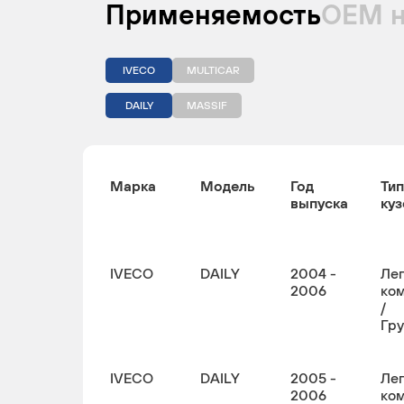
Применяемость
ОЕМ 
IVECO
MULTICAR
DAILY
MASSIF
Марка
Модель
Год
Тип
выпуска
куз
IVECO
DAILY
2004 -
Ле
2006
ко
/
Гр
IVECO
DAILY
2005 -
Ле
2006
ко