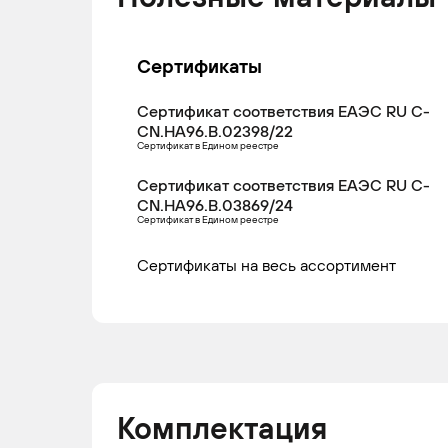
2006
ко
/
Гр
Сертификаты
IVECO
DAILY
2004 -
Ле
Сертификат соответствия ЕАЭС RU С-
2006
ко
CN.НА96.В.02398/22
/
Сертификат в Едином реестре
Гр
Сертификат соответствия ЕАЭС RU С-
CN.НА96.В.03869/24
IVECO
DAILY
2004 -
Ле
Сертификат в Едином реестре
2006
ко
/
Сертификаты на весь ассортимент
Гр
IVECO
DAILY
2004 -
Ле
2006
ко
/
Гр
Комплектация