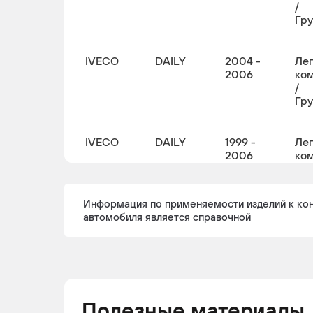
/
Гр
IVECO
DAILY
2004 -
Ле
2006
ко
/
Гр
IVECO
DAILY
1999 -
Ле
2006
ко
/
Гр
Информация по применяемости изделий к ко
автомобиля является справочной
IVECO
DAILY
1999 -
Ле
2006
ко
IVECO
DAILY
2004 -
Ле
Полезные материалы