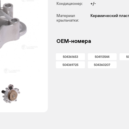
Кондиционер:
+/-
Материал
Керамический плас
крыльчатки:
OEM-номера
504361653
504113544
5
504369725
504360207