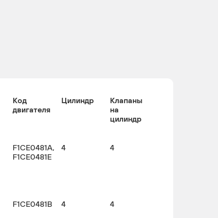
Код
Цилиндр
Клапаны
двигателя
на
цилиндр
F1CE0481A,
4
4
F1CE0481E
F1CE0481B
4
4