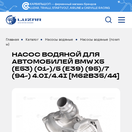
КАРВИЛЬШОП — фирменный магазин
брендов
LUZAR, TRIALLI, STARTVOLT, AIRLINE и CARVILLE RACING
Главная
Каталог
Насосы водяные
Насосы водяные (помп
ы)
НАСОС ВОДЯНОЙ ДЛЯ
АВТОМОБИЛЕЙ BMW X5
(E53) (01-)/5 (E39) (95)/7
(94-) 4.0I/4.4I [M62B35/44]