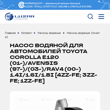
КАРВИЛЬШОП — фирменный магазин
брендов
LUZAR, TRIALLI, STARTVOLT, AIRLINE и CARVILLE RACING
Главная
Каталог
Насосы водяные
Насосы водяные (помп
ы)
НАСОС ВОДЯНОЙ ДЛЯ
АВТОМОБИЛЕЙ TOYOTA
COROLLA E120
(01-)/AVENSIS
(97-)/(03-)/RAV4 (00-)
1.4I/1.6I/1.8I [4ZZ-FE; 3ZZ-
FE; 1ZZ-FE]