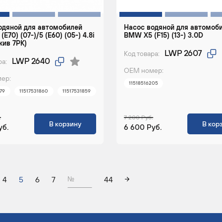
одяной для автомобилей
Насос водяной для автомоб
E70) (07-)/5 (E60) (05-) 4.8i
BMW X5 (F15) (13-) 3.0D
кив 7PK)
LWP 2607
Код товара:
LWP 2640
ра:
ОЕМ номер:
ер:
11518516205
79
11517531860
11517531859
.
7 200 Руб.
В корзину
В кор
уб.
6 600 Руб.
4
5
6
7
44
№