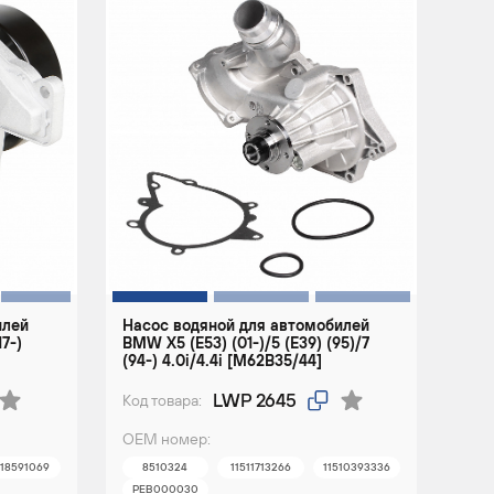
илей
Насос водяной для автомобилей
17-)
BMW X5 (E53) (01-)/5 (E39) (95)/7
(94-) 4.0i/4.4i [M62B35/44]
LWP 2645
Код товара:
ОЕМ номер:
518591069
8510324
11511713266
11510393336
PEB000030