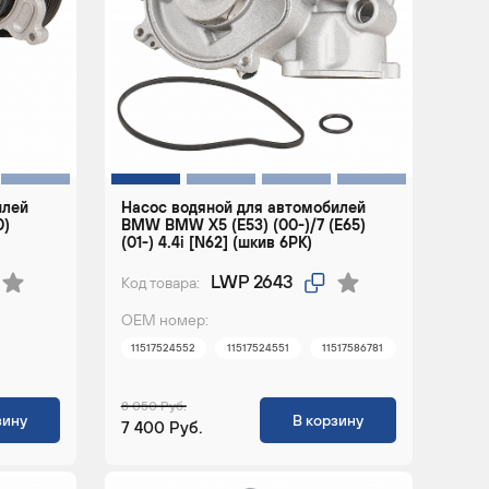
илей
Насос водяной для автомобилей
0)
BMW BMW X5 (E53) (00-)/7 (E65)
]
(01-) 4.4i [N62] (шкив 6PK)
LWP 2643
Код товара:
ОЕМ номер:
11517524552
11517524551
11517586781
8 050 Руб.
зину
В корзину
7 400 Руб.