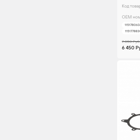
Код това
ОЕМ ном
11517806
11517788
7 050 Руб
6 450 Р