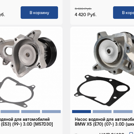
5 130 Руб.
В корзину
В кор
уб.
4 420 Руб.
одяной для автомобилей
Насос водяной для автомоб
(E53) (99-) 3.0D [M57D30]
BMW X5 (E70) (07-) 3.0D (шк