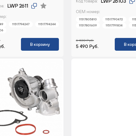
LWP 26103
Код товара:
LWP 2611
ра:
ОЕМ номер:
ер:
11517805810
11517790472
11
349
11517794247
11517794244
11517801609
11517791834
11
306
.
6 430 Руб.
В корзину
В кор
уб.
5 490 Руб.