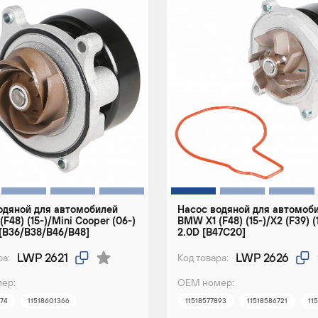
одяной для автомобилей
Насос водяной для автомоб
F48) (15-)/Mini Cooper (06-)
BMW X1 (F48) (15-)/X2 (F39) (
i [B36/B38/B46/B48]
2.0D [B47C20]
LWP 2621
LWP 2626
ра:
Код товара:
ер:
ОЕМ номер:
574
11518601366
11518577893
11518586721
11