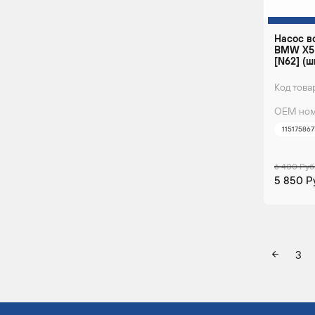
Насос в
BMW X5 (
[N62] (ш
Код това
ОЕМ ном
115175867
6 400 Руб
5 850 Р
3