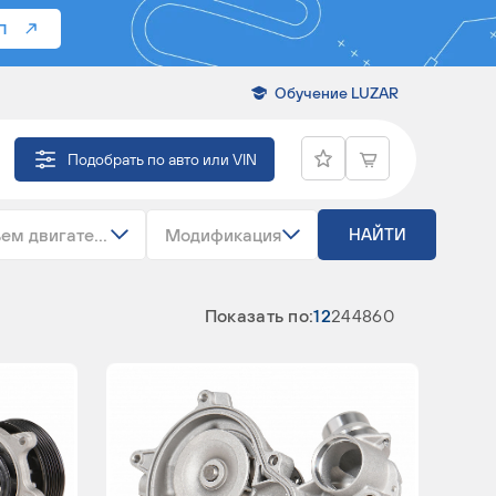
П
Обучение LUZAR
Подобрать по авто или VIN
ем двигателя
Модификация
НАЙТИ
Показать по:
12
24
48
60