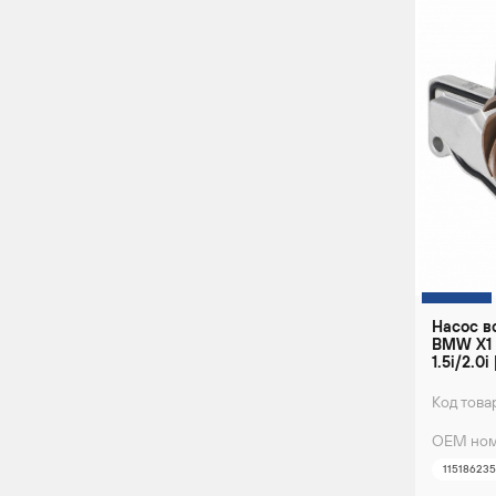
Насос в
BMW X1 (
1.5i/2.0
Код това
ОЕМ ном
11518623