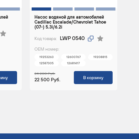
илей
Насос водяной для автомобилей
Cadillac Escalade/Chevrolet Tahoe
(07-) 5.3i/6.2i
LWP 0540
Код товара:
ОЕМ номер:
19253263
12600767
19208815
12587305
12681417
24 200 Руб.
зину
В корзину
22 500 Руб.