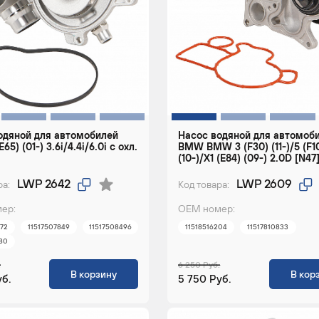
одяной для автомобилей
Насос водяной для автомоб
5) (01-) 3.6i/4.4i/6.0i с охл.
BMW BMW 3 (F30) (11-)/5 (F1
(10-)/X1 (E84) (09-) 2.0D [N47
LWP 2642
LWP 2609
ра:
Код товара:
ер:
ОЕМ номер:
972
11517507849
11517508496
11518516204
11517810833
780
.
6 250 Руб.
В корзину
В кор
уб.
5 750 Руб.