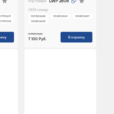
LWP 2606
Код товара:
ОЕМ номер:
517790471
11517823428
11518512269
11518512497
517790135
11518516435
7 750 Руб.
зину
В корзину
7 100 Руб.