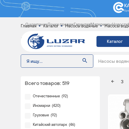
К
бр
О компании
Точки продаж
Гарантия
Материалы
Новости
Главная
Каталог
Насосы водяные
Насосы вод
НАСОСЫ ВОДЯНЫЕ
Каталог
Насосы водян
3
Всего товаров:
519
Отечественные
(
92
)
Иномарки
(
420
)
Грузовые
(
92
)
Китайский автопарк
(
46
)