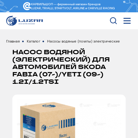
КАРВИЛЬШОП — фирменный магазин
брендов
LUZAR, TRIALLI, STARTVOLT, AIRLINE и CARVILLE RACING
Главная
Каталог
Насосы водяные (помпы) электрические
НАСОС ВОДЯНОЙ
(ЭЛЕКТРИЧЕСКИЙ) ДЛЯ
АВТОМОБИЛЕЙ SKODA
FABIA (07-)/YETI (09-)
1.2I/1.2TSI