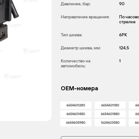
Давление, бар:
90
Направление вращения:
По часов
стрелке
Тип шкива:
6PK
Диаметр шкива, мм:
124,5
Количество на
1
автомобиль:
OEM-номера
6654601280
6654601180
66
6654601480
6654601880
66
6654605980
1624603580
66