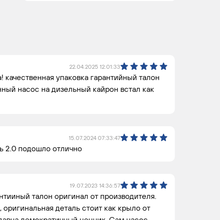
22.04.2025 12:01:33
! качественная упаковка гарантийный талон
нный насос на дизельный кайрон встал как
15.07.2024 07:33:47
ь 2.0 подошло отлично
19.07.2023 14:36:57
антииный талон оригинал от производителя.
 оригинальная деталь стоит как крыло от
одавца демократичный ценник. Сам насос