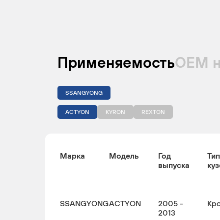
Применяемость
ОЕМ 
SSANGYONG
ACTYON
KYRON
REXTON
Марка
Модель
Год
Тип
выпуска
куз
SSANGYONG
ACTYON
2005 -
Кр
2013