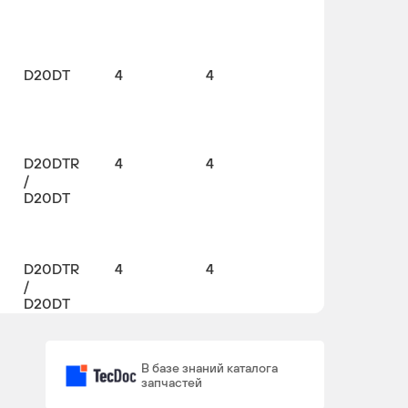
D20DT
4
4
D20DTR
4
4
/
D20DT
D20DTR
4
4
/
D20DT
В базе знаний каталога
запчастей