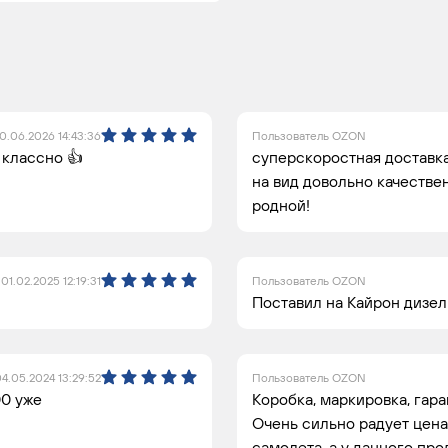
0.06.2026 14:43:36
Пользователь OZON
 классно 👍
суперскоростная доставка
на вид довольно качестве
родной!
01.02.2025 12:19:31
Пользователь OZON
Поставил на Кайрон дизел
4.05.2024 13:29:52
Пользователь OZON
00 уже
Коробка, маркировка, гар
Очень сильно радует цена,
самолета, а у данного пр