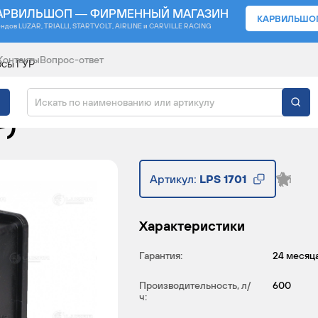
АРВИЛЬШОП — ФИРМЕННЫЙ МАГАЗИН
КАРВИЛЬШО
ендов
LUZAR, TRIALLI, STARTVOLT, AIRLINE и CARVILLE RACING
Контакты
Вопрос-ответ
осы ГУР
АВТОМОБИЛЕЙ SSANG
-)
Артикул:
LPS 1701
Характеристики
Гарантия:
24 месяц
Производительность, л/
600
ч: