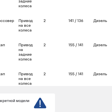
задние
колеса
оссовер
Привод
2
141 / 136
Дизель
на все
колеса
кап
Привод
2
155 / 141
Дизель
на
задние
колеса
кап
Привод
2
155 / 141
Дизель
на все
колеса
нкретной модели