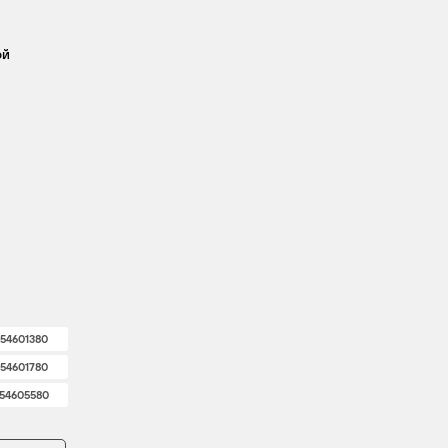
ой
54601380
54601780
54605580