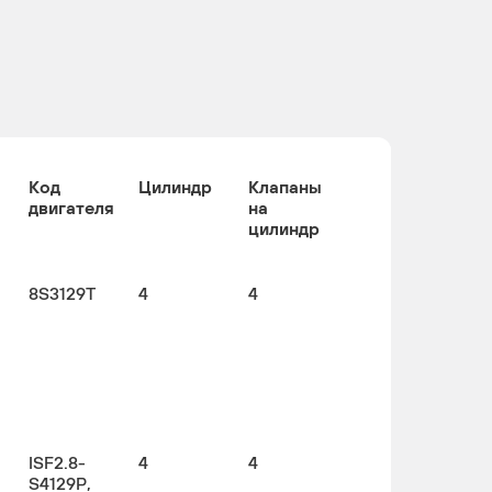
Код
Цилиндр
Клапаны
двигателя
на
цилиндр
8S3129T
4
4
ISF2.8-
4
4
S4129P,