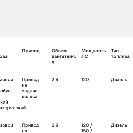
Привод
Объем
Мощность
Тип
ова
двигателя,
ЛС
топлива
л.
узовой
Привод
2.8
120
Дизель
на
тобус
задние
колеса
гкий
ммерческий
узовой
Привод
2.8
120 /
Дизель
на
150 /