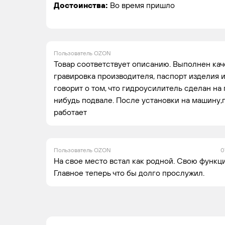
Достоинства:
Во время пришло
GAZ
GAZELLE
2010 -
Ле
Пользователь OZON
н.в.
ко
Товар соответствует описанию. Выполнен кач
гравировка производителя, паспорт изделия и
говорит о том, что гидроусилитель сделан на 
GAZ
GAZELLE
2015 -
Ав
нибудь подвале. После установки на машину,п
н.в.
работает
Пользователь OZON
0
GAZ
GAZELLE
2017 -
Ав
На свое место встал как родной. Свою функц
н.в.
Главное теперь что бы долго прослужил.
GAZ
GAZELLE
2021 -
Ле