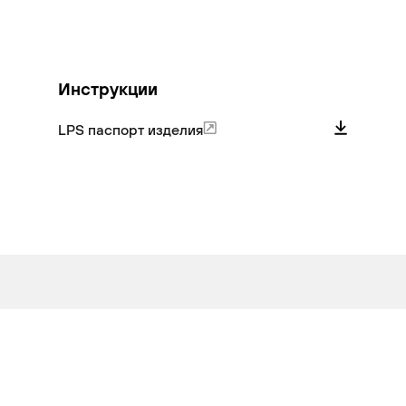
ммерческий
на
задние
колеса
Инструкции
LPS паспорт изделия