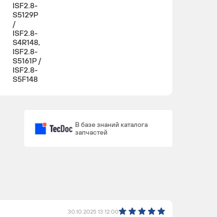
ISF2.8-
S5129P
/
ISF2.8-
S4R148,
ISF2.8-
S5161P /
ISF2.8-
S5F148
ISF2.8-
4
4
S4129P,
В базе знаний каталога
ISF2.8-
запчастей
S5129P
ISF2.8-
4
4
S4129P,
ISF2.8-
S5129P
/
ISF2.8-
30.10.2025 13:12:00