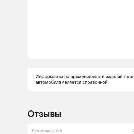
GAZ
GAZELLE
2013 -
Ав
н.в.
Информация по применяемости изделий к ко
автомобиля является справочной
GAZ
GAZELLE
2013 -
Ле
н.в.
ко
Отзывы
Пользователь WB