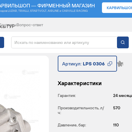
АРВИЛЬШОП — ФИРМЕННЫЙ МАГАЗИН
КАРВИЛЬШО
ендов
LUZAR, TRIALLI, STARTVOLT, AIRLINE и CARVILLE RACING
Контакты
Вопрос-ответ
осы ГУР
АВТОМОБИЛЕЙ NEXT "C
Артикул:
LPS 0306
Характеристики
Гарантия:
24 месяц
Производительность, л/
570
ч:
Давление, бар:
110