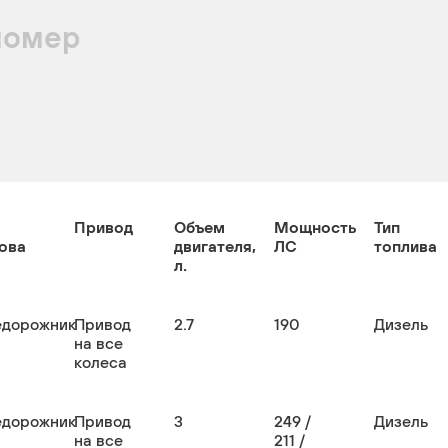
номер
Привод
Объем
Мощность
Тип
ова
двигателя,
ЛС
топлива
л.
едорожник
Привод
2.7
190
Дизель
на все
колеса
едорожник
Привод
3
249 /
Дизель
на все
211 /