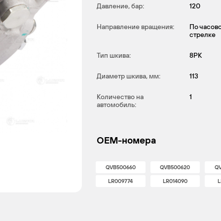
Давление, бар:
120
Направление вращения:
По часов
стрелке
Тип шкива:
8PK
Диаметр шкива, мм:
113
Количество на
1
автомобиль:
OEM-номера
QVB500660
QVB500620
Q
LR009774
LR014090
L