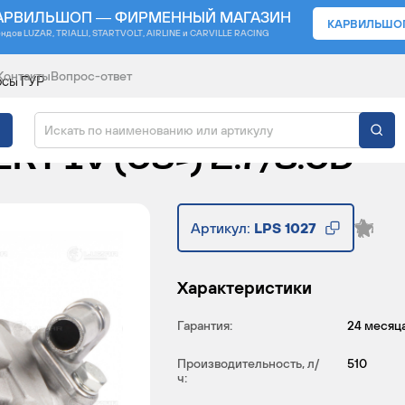
АРВИЛЬШОП — ФИРМЕННЫЙ МАГАЗИН
КАРВИЛЬШО
ендов
LUZAR, TRIALLI, STARTVOLT, AIRLINE и CARVILLE RACING
Контакты
Вопрос-ответ
осы ГУР
АВТОМОБИЛЕЙ LAND R
RY IV (09-) 2.7/3.0D
Артикул:
LPS 1027
Характеристики
Гарантия:
24 месяц
Производительность, л/
510
ч: