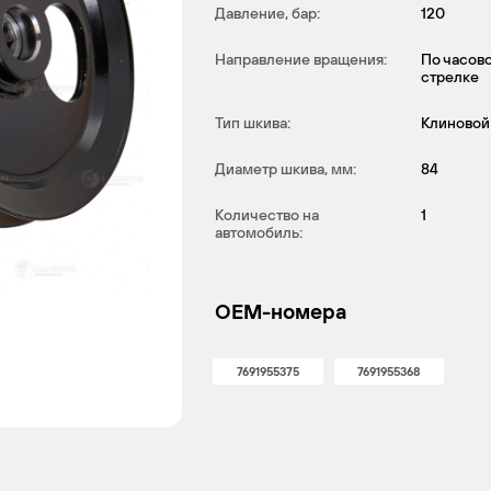
Давление, бар:
120
Направление вращения:
По часов
стрелке
Тип шкива:
Клиновой
Диаметр шкива, мм:
84
Количество на
1
автомобиль:
OEM-номера
7691955375
7691955368