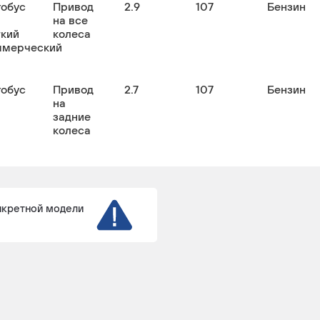
тобус
Привод
2.9
107
Бензин
на все
гкий
колеса
ммерческий
тобус
Привод
2.7
107
Бензин
на
задние
колеса
тобус
Привод
2.7
107
Бензин/
на
Газ
задние
пропан-
нкретной модели
колеса
бутан
(СНГ/LPG
узовой
Привод
2.7
107
Бензин
на
задние
колеса