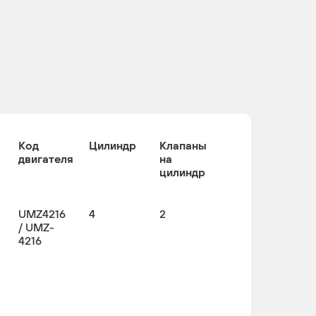
Код
Цилиндр
Клапаны
двигателя
на
цилиндр
UMZ4216
4
2
/ UMZ-
4216