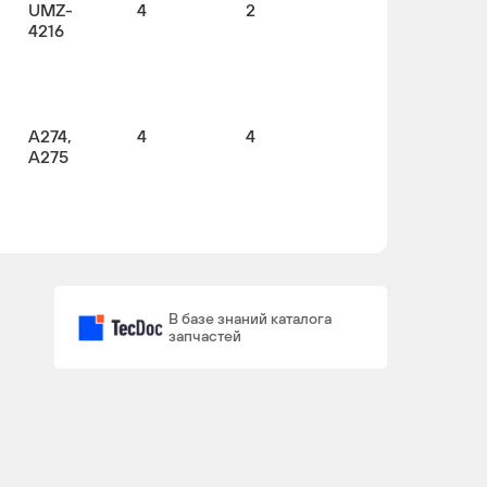
UMZ-
4
2
4216
A274,
4
4
A275
A2755
4
4
В базе знаний каталога
запчастей
)
A274,
4
4
A275