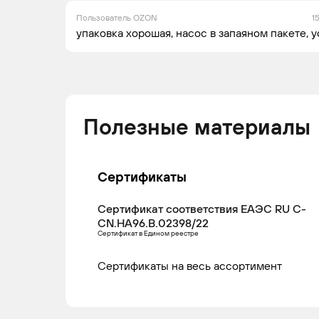
Пользователь OZON
1
GAZ
GAZELLE
2014 -
Ле
упаковка хорошая, насос в запаяном пакете, у
н.в.
ко
GAZ
GAZELLE
2019 -
Ле
Полезные материалы
н.в.
ко
Сертификаты
Сертификат соответствия ЕАЭС RU С-
GAZ
GAZELLE
1994 -
Ле
CN.НА96.В.02398/22
н.в.
ко
Сертификат в Едином реестре
Сертификаты на весь ассортимент
GAZ
GAZELLE
1994 -
Ми
н.в.