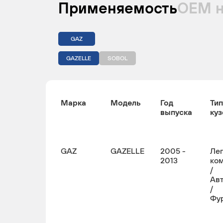
Применяемость
ОЕМ 
GAZ
GAZELLE
SOBOL
Марка
Модель
Год
Тип
выпуска
куз
GAZ
GAZELLE
2005 -
Ле
2013
ко
/
Ав
/
Фу