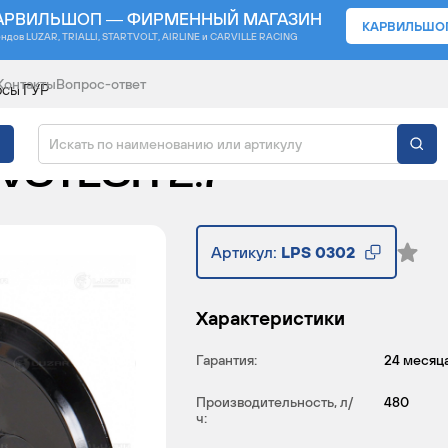
АРВИЛЬШОП — ФИРМЕННЫЙ МАГАЗИН
КАРВИЛЬШО
ендов
LUZAR, TRIALLI, STARTVOLT, AIRLINE и CARVILLE RACING
Контакты
Вопрос-ответ
осы ГУР
АВТОМОБИЛЕЙ ГАЗЕЛЬ
EVOTECH 2.7
Артикул:
LPS 0302
Характеристики
Гарантия:
24 месяц
Производительность, л/
480
ч: