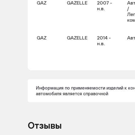
GAZ
GAZELLE
2007 -
Ав
н.в.
/
Ле
ко
GAZ
GAZELLE
2014 -
Ав
н.в.
GAZ
GAZELLE
2019 -
Ав
н.в.
Информация по применяемости изделий к ко
автомобиля является справочной
GAZ
GAZELLE
2014 -
Гр
н.в.
Отзывы