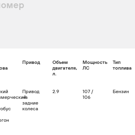
номер
Привод
Объем
Мощность
Тип
ова
двигателя,
ЛС
топлива
л.
гкий
Привод
2.9
107 /
Бензин
ммерческий
на
106
задние
тобус
колеса
ргон