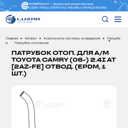
КАРВИЛЬШОП — фирменный магазин
брендов
LUZAR, TRIALLI, STARTVOLT, AIRLINE и CARVILLE RACING
Главная
Каталог
Компоненты системы охлаждения
Патрубк
и
Патрубки отопления
ПАТРУБОК ОТОП. ДЛЯ А/М
TOYOTA CAMRY (06-) 2.4I AT
[2AZ-FE] ОТВОД. (EPDM, 1
ШТ.)