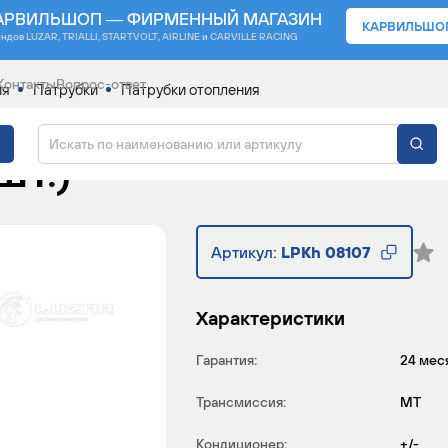
АРВИЛЬШОП — ФИРМЕННЫЙ МАГАЗИН
КАРВИЛЬШО
ендов
LUZAR, TRIALLI, STARTVOLT, AIRLINE и CARVILLE RACING
Контакты
Вопрос-ответ
ия
Патрубки
Патрубки отопления
ЛЯ А/М HYUNDAI GETZ 
ШТ.)
Артикул:
LPKh 08107
Характеристики
Гарантия:
24 мес
Трансмиссия:
MT
Кондиционер:
+/-