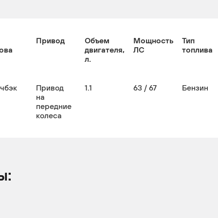
Привод
Объем
Мощность
Тип
ова
двигателя,
ЛС
топлива
л.
тчбэк
Привод
1.1
63 / 67
Бензин
на
передние
колеса
ы: