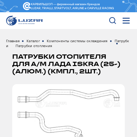
КАРВИЛЬШОП — фирменный магазин
брендов
LUZAR, TRIALLI, STARTVOLT, AIRLINE и CARVILLE RACING
Главная
Каталог
Компоненты системы охлаждения
Патрубк
и
Патрубки отопления
ПАТРУБКИ ОТОПИТЕЛЯ
ДЛЯ А/М ЛАДА ISKRA (25-)
(АЛЮМ.) (КМПЛ., 2ШТ.)