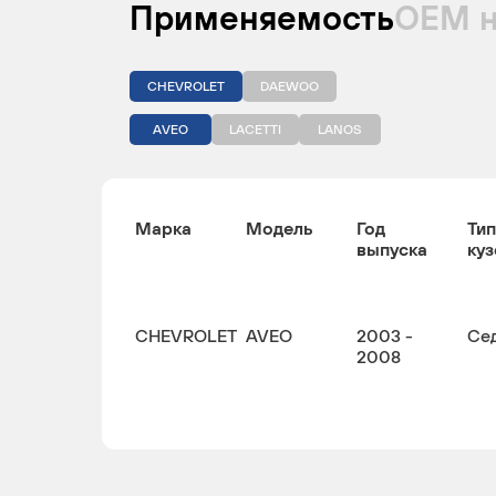
Применяемость
ОЕМ 
CHEVROLET
DAEWOO
AVEO
LACETTI
LANOS
Марка
Модель
Год
Тип
выпуска
куз
CHEVROLET
AVEO
2003 -
Се
2008