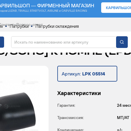
АРВИЛЬШОП — ФИРМЕННЫЙ МАГАЗИН
КАРВИЛЬШО
ендов
LUZAR, TRIALLI, STARTVOLT, AIRLINE и CARVILLE RACING
Контакты
Вопрос-ответ
ия
Патрубки
Патрубки охлаждения
ЛЯ А/М DAEWOO NEXIA
C/SOHC] К ПОМПЕ (EPD
Артикул:
LPK 05514
Характеристики
Гарантия:
24 мес
Трансмиссия:
MT/AT
Кондиционер:
+/-