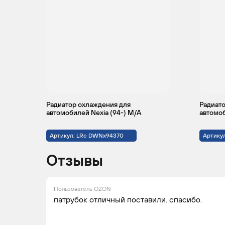
Радиатор охлаждения для
Радиато
автомобилей Nexia (94-) M/A
автомоб
Артикул: LRc DWNx94370
Артику
Отзывы
Пользователь OZON
патрубок отличный поставили. спасибо.