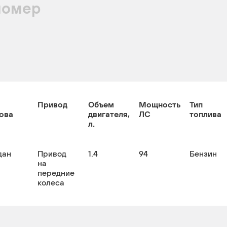
номер
Привод
Объем
Мощность
Тип
ова
двигателя,
ЛС
топлива
л.
дан
Привод
1.4
94
Бензин
на
передние
колеса