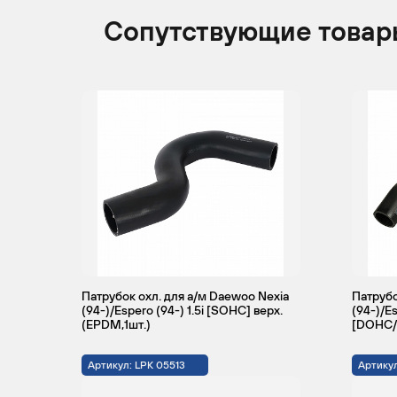
Сопутствующие товар
Патрубок охл. для а/м Daewoo Nexia
Патрубо
(94-)/Espero (94-) 1.5i [SOHC] верх.
(94-)/Es
(EPDM,1шт.)
[DOHC/
Артикул: LPK 05513
Артикул