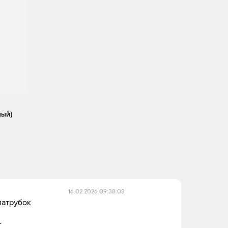
ный)
16.02.2026 09:38:08
патрубок
т