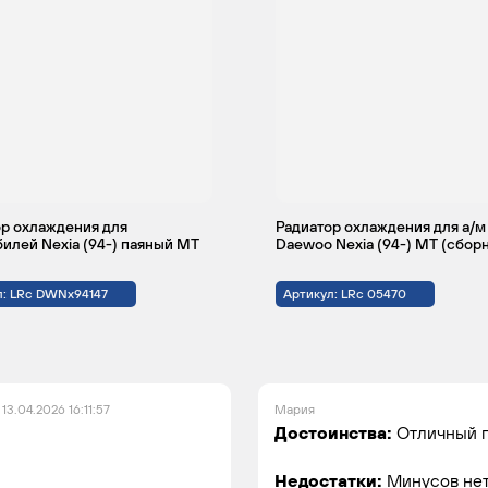
р охлаждения для
Радиатор охлаждения для а/м
илей Nexia (94-) паяный MT
Daewoo Nexia (94-) MT (сбор
л: LRc DWNx94147
Артикул: LRc 05470
13.04.2026 16:11:57
Мария
Достоинства:
Отличный 
Недостатки:
Минусов не