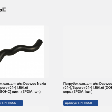
ы:
к охл. для а/м Daewoo Nexia
Патрубок охл. для а/м Daewoo
pero (94-) 1.5i/1.6i
(94-)/Espero (94-) 1.5i/1.6i [D
SOHC] нижн.(EPDM,1шт.)
верх. (EPDM, 1шт.)
: LPK 05512
Артикул: LPK 05511