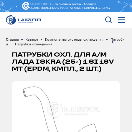
КАРВИЛЬШОП — фирменный магазин
брендов
LUZAR, TRIALLI, STARTVOLT, AIRLINE и CARVILLE RACING
Главная
Каталог
Компоненты системы охлаждения
Патрубк
и
Патрубки охлаждения
ПАТРУБКИ ОХЛ. ДЛЯ А/М
ЛАДА ISKRA (25-) 1.6I 16V
МТ (EPDM, КМПЛ., 2 ШТ.)