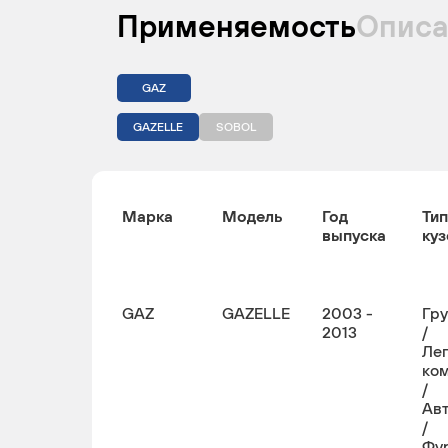
Применяемость
Описа
GAZ
GAZELLE
SOBOL
Марка
Модель
Год
Тип
выпуска
куз
GAZ
GAZELLE
2003 -
Гр
2013
/
Ле
ко
/
Ав
/
Фу