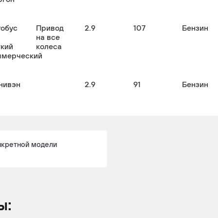
тобус
Привод
2.9
107
Бензин
на все
гкий
колеса
ммерческий
нивэн
2.9
91
Бензин
нкретной модели
ы: