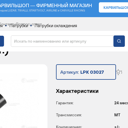
АРВИЛЬШОП — ФИРМЕННЫЙ МАГАЗИН
КАРВИЛЬШО
ендов
LUZAR, TRIALLI, STARTVOLT, AIRLINE и CARVILLE RACING
Контакты
Вопрос-ответ
ия
Патрубки
Патрубки охлаждения
ЛЯ А/М ГАЗЕЛЬ 3302 У
.)
Артикул:
LPK 03027
Характеристики
Гарантия:
24 мес
Трансмиссия:
MT
Кондиционер:
+/-