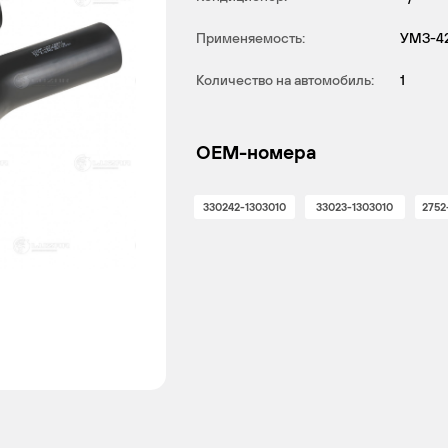
Применяемость:
УМЗ-42
Количество на автомобиль:
1
OEM-номера
330242-1303010
33023-1303010
2752