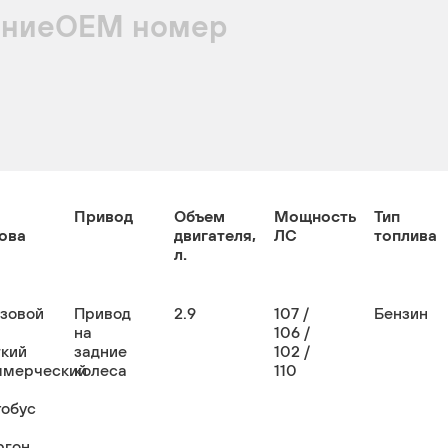
ние
ОЕМ номер
Привод
Объем
Мощность
Тип
ова
двигателя,
ЛС
топлива
л.
узовой
Привод
2.9
107 /
Бензин
на
106 /
гкий
задние
102 /
ммерческий
колеса
110
тобус
ргон