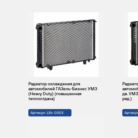
Радиатор охлаждения для
Радиато
автомобилей ГАЗель-Бизнес УМЗ
автомоб
(Heavy Duty) (повышенная
дв. УМЗ
теплоотдача)
ряд.)
Артикул: LRc 0303
Артикул