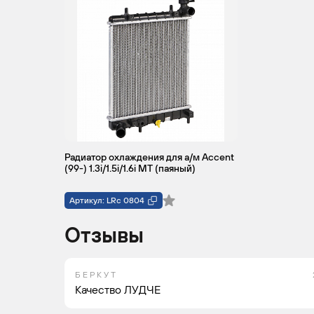
Радиатор охлаждения для а/м Accent
(99-) 1.3i/1.5i/1.6i MT (паяный)
Артикул: LRc 0804
Отзывы
Б Е Р К У Т
Качество ЛУДЧЕ