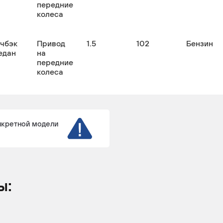
передние
колеса
тчбэк
Привод
1.5
102
Бензин
едан
на
передние
колеса
нкретной модели
ы: