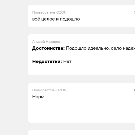
Пользователь OZON
всё целое и подошло
Андрей Назаров
Достоинства:
Подошло идеально, село наде
Недостатки:
Нет.
Пользователь OZON
Норм