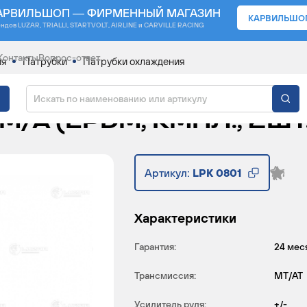
АРВИЛЬШОП — ФИРМЕННЫЙ МАГАЗИН
КАРВИЛЬШО
ендов
LUZAR, TRIALLI, STARTVOLT, AIRLINE и CARVILLE RACING
Контакты
Вопрос-ответ
ия
Патрубки
Патрубки охлаждения
ЖДЕНИЯ ДЛЯ АВТОМОБ
 M/A (EPDM, КМПЛ., 2ШТ.
Артикул:
LPK 0801
Характеристики
Гарантия:
24 мес
Трансмиссия:
MT/AT
Усилитель руля:
+/-