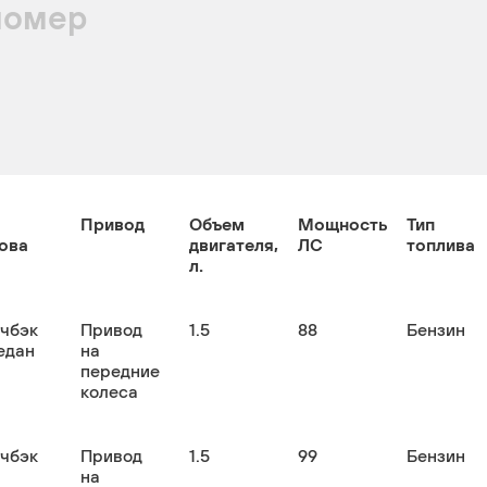
номер
Привод
Объем
Мощность
Тип
ова
двигателя,
ЛС
топлива
л.
тчбэк
Привод
1.5
88
Бензин
едан
на
передние
колеса
тчбэк
Привод
1.5
99
Бензин
на