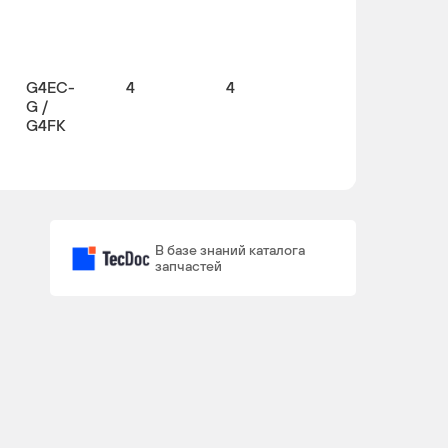
G4EC-
4
4
G /
G4FK
В базе знаний каталога
запчастей