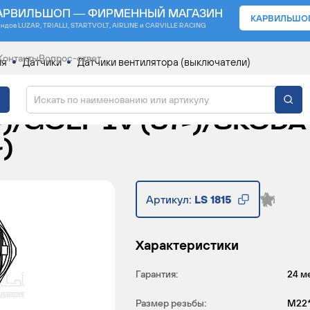
АРВИЛЬШОП — ФИРМЕННЫЙ МАГАЗИН
КАРВИЛЬШО
ендов
LUZAR, TRIALLI, STARTVOLT, AIRLINE и CARVILLE RACING
Контакты
Вопрос-ответ
ия
Датчики
Датчики вентилятора (выключатели)
ТОРА ДЛЯ АВТОМОБИЛ
-)/GOLF IV (97-)/SKOD
-)
Артикул:
LS 1815
Характеристики
Гарантия:
24 м
Размер резьбы:
M22*