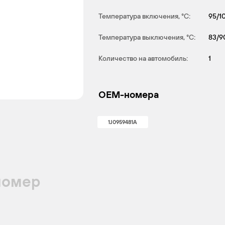
Температура включения, °С:
95/1
Температура выключения, °С:
83/9
Количество на автомобиль:
1
OEM-номера
1J0959481A
номер