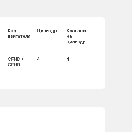
Код
Цилиндр
Клапаны
двигателя
на
цилиндр
CFHD /
4
4
CFHB