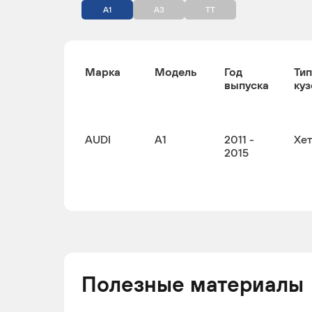
A1
A3
TT
Марка
Модель
Год
Тип
выпуска
куз
AUDI
A1
2011 -
Хе
2015
Полезные материалы