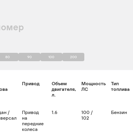
номер
80
90
100
200
Привод
Объем
Мощность
Тип
ова
двигателя,
ЛС
топлива
л.
ан /
Привод
1.6
100 /
Бензин
иверсал
на
102
передние
колеса