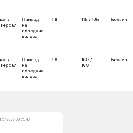
ан /
Привод
1.8
115 / 125
Бензин
иверсал
на
передние
колеса
ан /
Привод
1.8
150 /
Бензин
иверсал
на
180
передние
колеса
1.07.2026 08:05:43