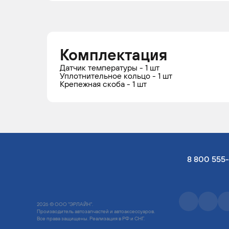
AUDI
A4
1995 -
Сед
2001
Ун
Комплектация
Датчик температуры - 1 шт
Уплотнительное кольцо - 1 шт
Крепежная скоба - 1 шт
AUDI
A4
1995 -
Сед
2001
Ун
AUDI
A4
1995 -
Сед
8 800 555
2001
Ун
2026 © ООО "ЭРЛАЙН".
Производитель автозапчастей и автоаксессуаров.
Все права защищены. Реализация в РФ и СНГ.