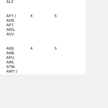
ALZ
AFY /
4
5
ADR,
APT,
ARG,
AVV
AEB,
4
5
ANB,
APU,
ARK,
ATW,
AWT /
AJL /
AEB,
ANB,
APU,
ARK,
AWT