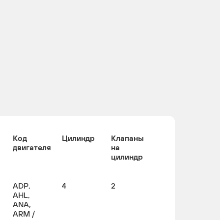
Код
Цилиндр
Клапаны
двигателя
на
цилиндр
ADP,
4
2
AHL,
ANA,
ARM /