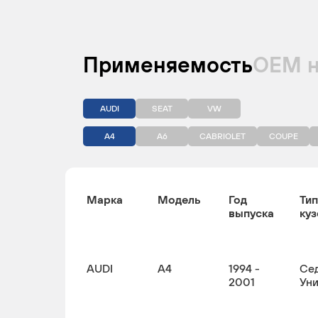
Применяемость
ОЕМ 
AUDI
SEAT
VW
A4
A6
CABRIOLET
COUPE
Марка
Модель
Год
Тип
выпуска
куз
AUDI
A4
1994 -
Сед
2001
Ун