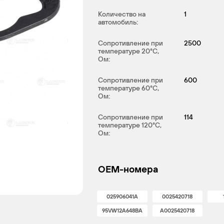
Количество на
1
автомобиль:
Сопротивление при
2500
температуре 20°С,
Ом:
Сопротивление при
600
температуре 60°С,
Ом:
Сопротивление при
114
температуре 120°С,
Ом:
OEM-номера
025906041A
0025420718
95VW12A648BA
A0025420718