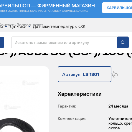
АРВИЛЬШОП — ФИРМЕННЫЙ МАГАЗИН
КАРВИЛЬШО
ендов
LUZAR, TRIALLI, STARTVOLT, AIRLINE и CARVILLE RACING
Контакты
Вопрос-ответ
ия
Датчики
Датчики температуры ОЖ
ТУРЫ ДЛЯ АВТОМОБИЛ
6-)/AUDI 80 (86-)/100 (
Артикул:
LS 1801
Характеристики
Гарантия:
24 месяца
Комплектация:
Уплотнител
кольцо, кре
скоба