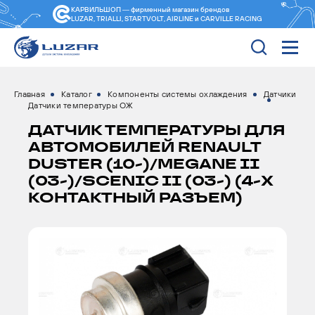
КАРВИЛЬШОП — фирменный магазин
брендов
LUZAR, TRIALLI, STARTVOLT, AIRLINE и CARVILLE RACING
Главная
Каталог
Компоненты системы охлаждения
Датчики
Датчики температуры ОЖ
ДАТЧИК ТЕМПЕРАТУРЫ ДЛЯ
АВТОМОБИЛЕЙ RENAULT
DUSTER (10-)/MEGANE II
(03-)/SCENIC II (03-) (4-Х
КОНТАКТНЫЙ РАЗЪЕМ)