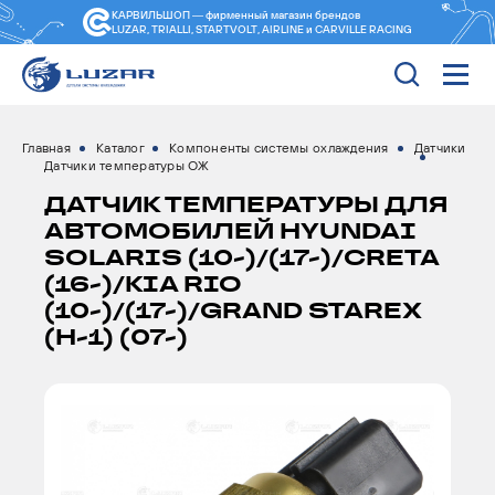
КАРВИЛЬШОП — фирменный магазин
брендов
LUZAR, TRIALLI, STARTVOLT, AIRLINE и CARVILLE RACING
Главная
Каталог
Компоненты системы охлаждения
Датчики
Датчики температуры ОЖ
ДАТЧИК ТЕМПЕРАТУРЫ ДЛЯ
АВТОМОБИЛЕЙ HYUNDAI
SOLARIS (10-)/(17-)/CRETA
(16-)/KIA RIO
(10-)/(17-)/GRAND STAREX
(H-1) (07-)