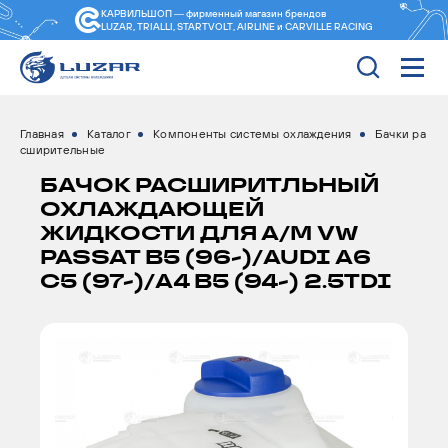
КАРВИЛЬШОП — фирменный магазин
брендов
LUZAR, TRIALLI, STARTVOLT, AIRLINE и CARVILLE RACING
Главная
Каталог
Компоненты системы охлаждения
Бачки ра
сширительные
БАЧОК РАСШИРИТЛЬНЫЙ
ОХЛАЖДАЮЩЕЙ
ЖИДКОСТИ ДЛЯ А/М VW
PASSAT B5 (96-)/AUDI А6
С5 (97-)/A4 B5 (94-) 2.5TDI